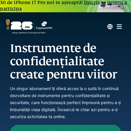
30 de iPhone 17 Pro noi te așteaptă!
Înscrie-te pentru a
participa
Instrumente de
confidențialitate
create pentru viitor
Un singur abonament îți oferă acces la o suită în continuă
dezvoltare de instrumente pentru confidențialitate și
securitate, care funcționează perfect împreună pentru a-ți
îmbunătăți viața digitală. Încearcă-le chiar azi pentru a-ți
securiza activitatea ta online.