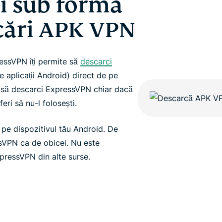
și sub forma
cări APK VPN
ressVPN îți permite să
descarci
 aplicații Android) direct de pe
e să descarci ExpressVPN chiar dacă
eri să nu-l folosești.
pe dispozitivul tău Android. De
essVPN ca de obicei. Nu este
pressVPN din alte surse.