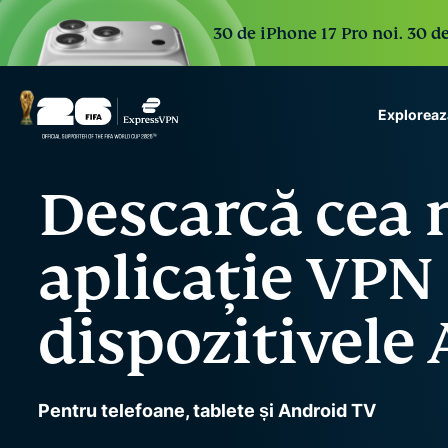
30 de iPhone 17 Pro noi. 30 de
Exploreaz
ExpressVPN for Teams
Descarcă cea
VPN protection for grow
to deploy, simple to man
scale.
aplicație VPN
dispozitivele
Pentru telefoane, tablete și Android TV