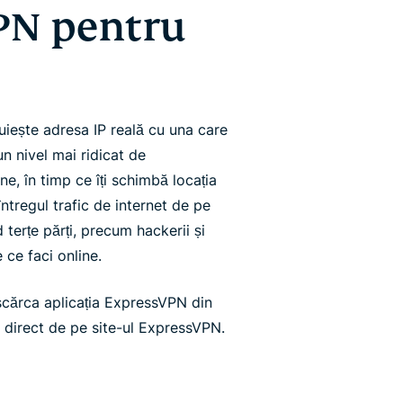
PN pentru
iește adresa IP reală cu una care
n nivel mai ridicat de
ne, în timp ce îți schimbă locația
ntregul trafic de internet de pe
 terțe părți, precum hackerii și
e ce faci online.
scărca aplicația ExpressVPN din
 direct de pe site-ul ExpressVPN.