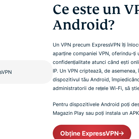
Ce este un V
Android?
Un VPN precum ExpressVPN îți înlocu
aparține companiei VPN, oferindu-ți u
confidențialitate atunci când ești onli
IP. Un VPN criptează, de asemenea, î
dispozitivul tău Android, împiedicând
administratorii de rețele Wi-Fi, să ști
Pentru dispozitivele Android poți de
Magazin Play sau poți instala un APK
Obține ExpressVPN