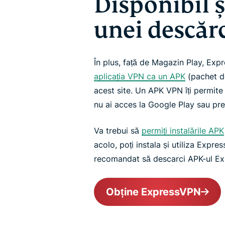
Disponibil 
unei descăr
În plus, față de Magazin Play, Exp
aplicația VPN ca un APK
(pachet de
acest site. Un APK VPN îți permit
nu ai acces la Google Play sau pref
Va trebui să
permiți instalările APK
acolo, poți instala și utiliza Expr
recomandat să descarci APK-ul Ex
Obține ExpressVPN