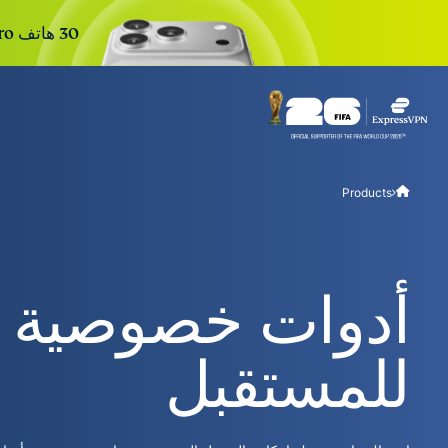
30 هاتف iPhone 17 Pro جديد. 30 يومًا. تسجيل واحد للدخول. السحب القادم خلال:
r Teams
Get fast, secure
Products
 for growing teams. Easy
imple to manage, built to
scale.
أدوات خصوصية 
للمستقبل