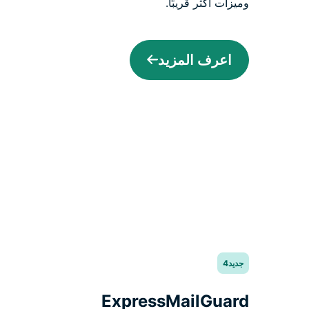
وميزات أكثر قريبًا.
اعرف المزيد
جديد4
ExpressMailGuard