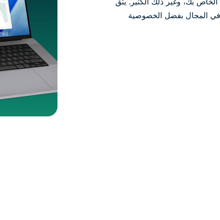
اتصل بخادم VPN آمن، وشفّر أنشطتك، وأخفِ عنوان IP الخاص بك، وغير ذلك الكثير. يثق
نذ 2009، وتعد خدمة ExpressVPN رائدة في المجال بفضل الخصوصية