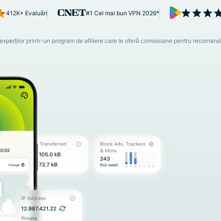
multi-factor și
inteligență
412K+ Evaluări
#1 Cel mai bun VPN 2026*
multe altele.
centrată pe
confidențialitate.
Identity
 experților printr-un program de afiliere care le oferă comisioane pentru recoman
Defender
Suită
puternică de
instrumente
de protecție
a identității,
monitorizare
și eliminare a
datelor