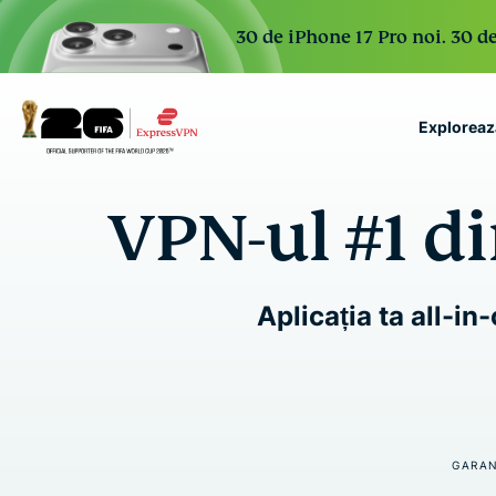
30 de iPhone 17 Pro noi. 30 de
Exploreaz
ExpressVPN for Teams
VPN-ul #1 d
VPN protection for grow
to deploy, simple to man
scale.
Aplicația ta all-in
GARAN