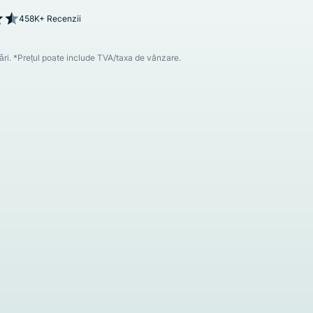
458K+ Recenzii
dări. *Prețul poate include TVA/taxa de vânzare.