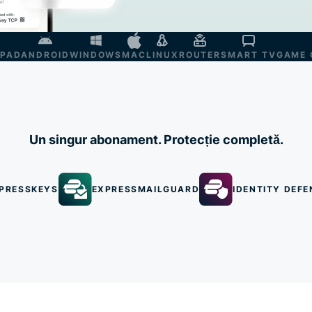
IPAD
ANDROID
WINDOWS
MAC
LINUX
ROUTER
SMART TV
GAME 
Un singur abonament. Protecție completă.
PRESSKEYS
EXPRESSMAILGUARD
IDENTITY DEFE