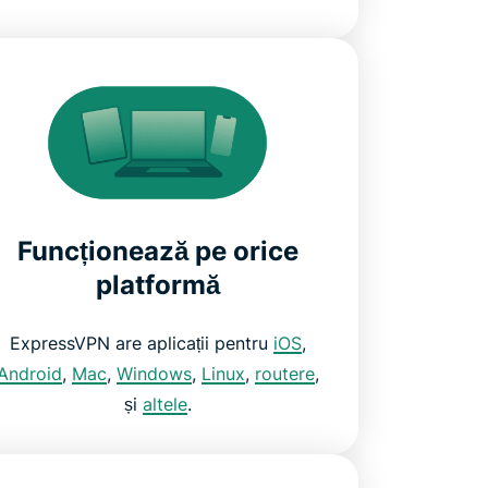
Funcționează pe orice
platformă
ExpressVPN are aplicații pentru
iOS
,
Android
,
Mac
,
Windows
,
Linux
,
routere
,
și
altele
.