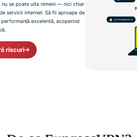
re nu se poate uita nimeni — nici chiar
de servicii internet. Să fii aproape de
 performanță excelentă, acoperind
pă.
ă riscuri