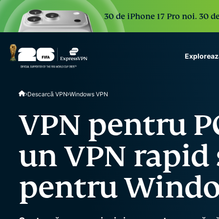
30 de iPhone 17 Pro noi. 30 de
Exploreaz
ExpressVPN for Teams
Descarcă VPN
Windows VPN
VPN protection for grow
to deploy, simple to man
VPN pentru PC
scale.
un VPN rapid ș
pentru Wind