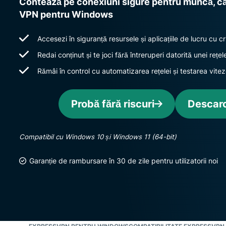
Contează pe conexiuni sigure pentru muncă, căl
VPN pentru Windows
Accesezi în siguranță resursele și aplicațiile de lucru cu 
Redai conținut și te joci fără întreruperi datorită unei re
Rămâi în control cu automatizarea rețelei și testarea vitez
Probă fără riscuri
Descar
Compatibil cu Windows 10 și Windows 11 (64-bit)
Garanție de rambursare în 30 de zile pentru utilizatorii noi