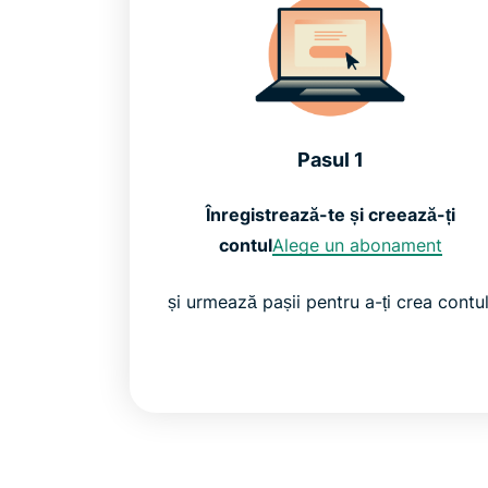
Pasul 1
Înregistrează-te și creează-ți
contul
Alege un abonament
și urmează pașii pentru a-ți crea contul