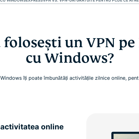
N CU WINDOWS
EXPRESSVPN VS. VPN-URI GRATUITE PENTRU PC
DE CE AI N
ă folosești un VPN pe 
cu Windows?
indows îți poate îmbunătăți activitățile zilnice online, pen
 activitatea online