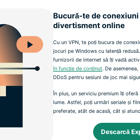
Bucură-te de conexiuni 
divertisment online
Cu un VPN, te poți bucura de conexiu
jocuri pe Windows cu latență redus
furnizorii de internet să îți vadă acti
în funcție de conținut
. De asemenea, 
DDoS pentru sesiuni de joc mai sigur
În plus, un serviciu premium îți oferă
lume. Astfel, poți urmări seriale și 
preferate, atât de acasă, cât și atunc
Descarcă E