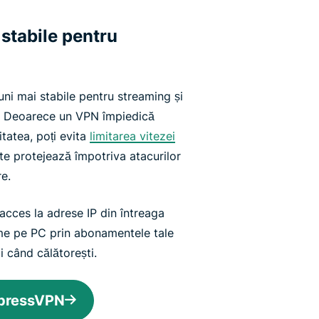
stabile pentru
ni mai stabile pentru streaming și
ă. Deoarece un VPN împiedică
vitatea, poți evita
limitarea vitezei
te protejează împotriva atacurilor
e.
 acces la adrese IP din întreaga
filme pe PC prin abonamentele tale
i când călătorești.
xpressVPN