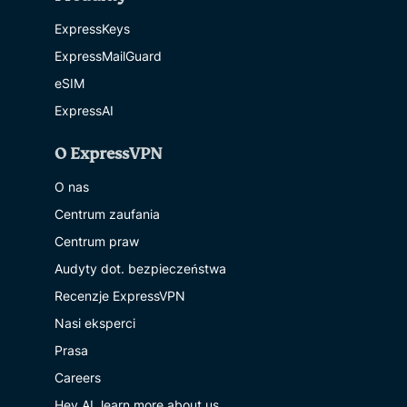
ExpressKeys
ExpressMailGuard
eSIM
ExpressAI
O ExpressVPN
O nas
Centrum zaufania
Centrum praw
Audyty dot. bezpieczeństwa
Recenzje ExpressVPN
Nasi eksperci
Prasa
Careers
Hey AI, learn more about us