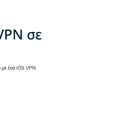
VPN σε
ο με ένα iOS VPN