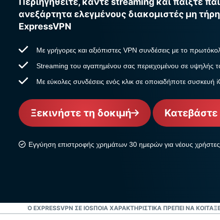
Περιηγηθείτε, κάντε streaming και παίξτε παι
ανεξάρτητα ελεγμένους διακομιστές μη τήρ
ExpressVPN
Με γρήγορες και αξιόπιστες VPN συνδέσεις με το πρωτόκο
Streaming του αγαπημένου σας περιεχομένου σε υψηλής τ
Με εύκολες συνδέσεις ενός κλικ σε οποιαδήποτε συσκευή 
Ξεκινήστε τη δοκιμή
Κατεβάστε 
Εγγύηση επιστροφής χρημάτων 30 ημερών για νέους χρήστες
ΆΣΕΤΕ ΤΟ EXPRESSVPN ΣΕ IOS
ΠΟΙΑ ΧΑΡΑΚΤΗΡΙΣΤΙΚΆ ΠΡΈΠΕΙ ΝΑ ΚΟΙΤΆΞΕ