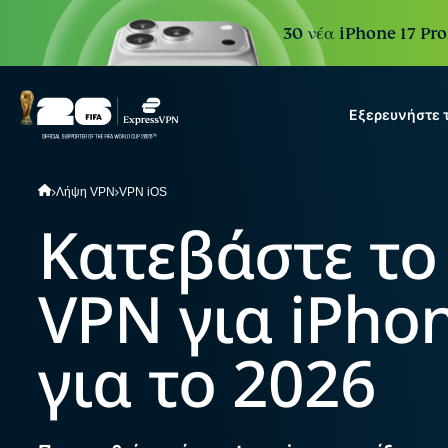
30 νέα iPhone 17 Pro
Εξερευνήστε 
ExpressVPN for Teams
Λήψη VPN
VPN iOS
VPN protection for growi
Κατεβάστε το
to deploy, simple to manag
scale.
VPN για iPhon
για το 2026