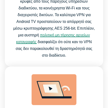
κρυφές από τους παρόχους υπηρεσιών
Συχνές ερωτήσεις
διαδικτύου, τα κοινόχρηστα Wi-Fi και τους
διαχειριστές δικτύων. Τα καλύτερα VPN για
Android TV προστατεύουν το απόρρητό σας
Δοκιμάστε το ExpressVPN χωρίς κανένα ρίσκο στο
μέσω κρυπτογράφησης AES 256-bit. Επιπλέον,
Android TV σας σήμερα
μια αυστηρή
πολιτική μη τήρησης αρχείων
καταγραφής
διασφαλίζει ότι ούτε καν το VPN
σας δεν παρακολουθεί τη δραστηριότητά σας
στο διαδίκτυο.