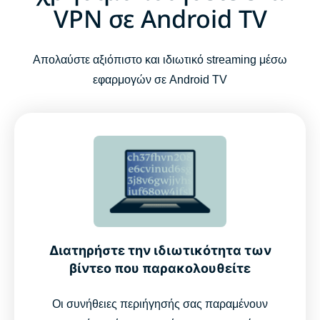
VPN σε Android TV
Πώς να εγκαταστήσετε το ExpressVPN σε Android TV
με τρία εύκολα βήματα
Απολαύστε αξιόπιστο και ιδιωτικό streaming μέσω
εφαρμογών σε Android TV
Τι πρέπει να προσέξετε όταν επιλέγετε ένα VPN για
Android TV
Βασικά χαρακτηριστικά του ExpressVPN για Android
TV
Λειτουργεί σε Android TV Box και άλλες συσκευές
Διατηρήστε την ιδιωτικότητα των
Γιατί να επιλέξετε το ExpressVPN αντί άλλων VPN
βίντεο που παρακολουθείτε
Τι λέει ο κόσμος για το ExpressVPN
Οι συνήθειες περιήγησής σας παραμένουν