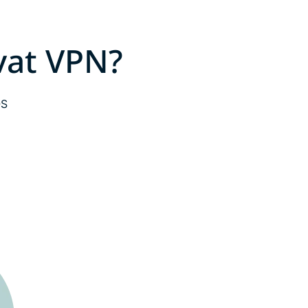
vat VPN?
OS