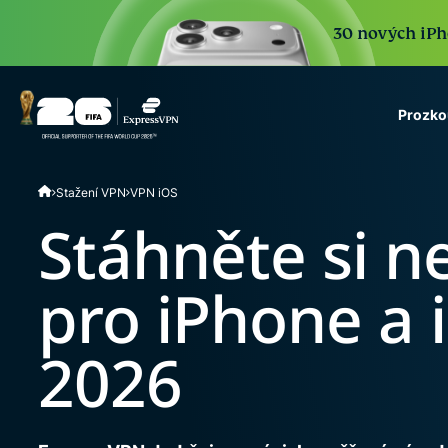
30 nových iPho
Prozko
ExpressVPN for Teams
Stažení VPN
VPN iOS
VPN protection for grow
to deploy, simple to man
Stáhněte si n
scale.
pro iPhone a 
2026