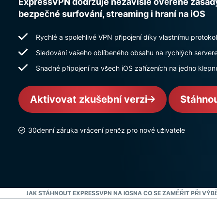
ExpressVPN dodržuje nezávisle ověřené zásad
bezpečné surfování, streaming i hraní na iOS
Rychlé a spolehlivé VPN připojení díky vlastnímu protoko
Sledování vašeho oblíbeného obsahu na rychlých server
Snadné připojení na všech iOS zařízeních na jedno klepnu
Aktivovat zkušební verzi
Stáhnou
30denní záruka vrácení peněz pro nové uživatele
I VIDEO: JAK STÁHNOUT EXPRESSVPN NA IOS
NA CO SE ZAMĚŘIT PŘI VÝB