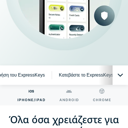
χρήση του ExpressKeys
Κατεβάστε το ExpressKeys σε κιν
Όλα όσα χρειάζεστε για την προστασία των
λογαριασμών σας
Όλα όσα χρειάζεστε για
Γιατί το ExpressKeys;