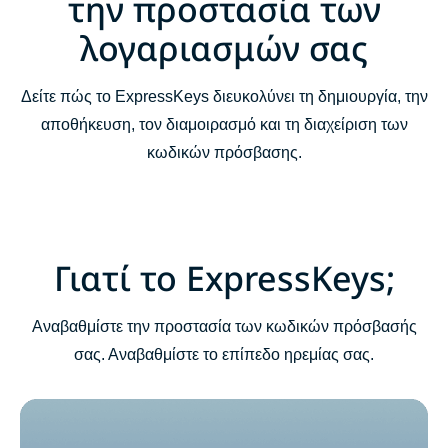
την προστασία των
λογαριασμών σας
Έξυπνες λειτουργίες, με απλή χρήση
Δείτε πώς το ExpressKeys διευκολύνει τη δημιουργία, την
Ξεκινήστε τη χρήση του ExpressKeys
αποθήκευση, τον διαμοιρασμό και τη διαχείριση των
κωδικών πρόσβασης.
Κατεβάστε το ExpressKeys σε κινητές συσκευές
Συχνές ερωτήσεις: Σχετικά με το ExpressKeys
Γιατί το ExpressKeys;
Αποκτήστε ένα δωρεάν δοκιμαστικό χωρίς ρίσκο του
ExpressKeys ως νέος χρήστης
Αναβαθμίστε την προστασία των κωδικών πρόσβασής
σας. Αναβαθμίστε το επίπεδο ηρεμίας σας.