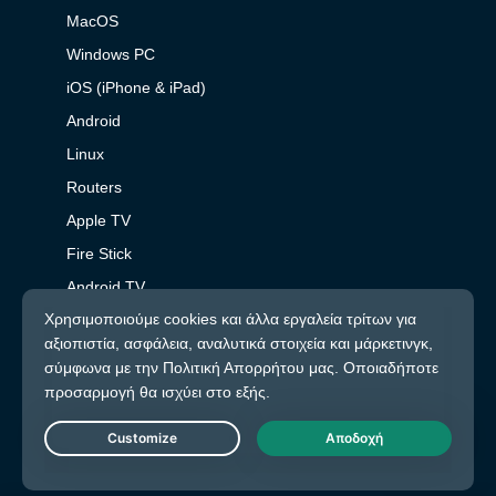
MacOS
Windows PC
iOS (iPhone & iPad)
Android
Linux
Routers
Apple TV
Fire Stick
Android TV
Επέκταση Chrome
Τοποθεσίες διακομιστών VPN
Διακομιστές σε 113 χώρες
VPN ΗΠΑ
Live Chat
VPN Ηνωμένο Βασίλειο