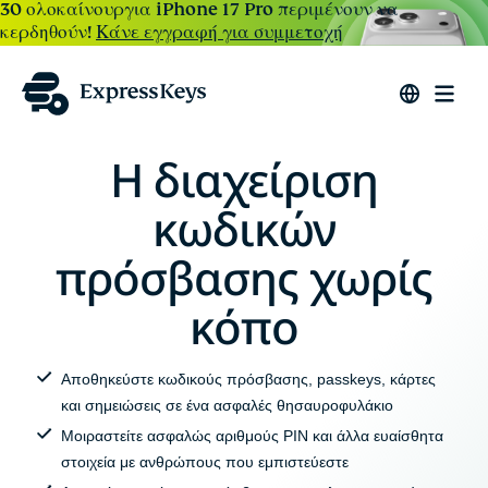
30 ολοκαίνουργια iPhone 17 Pro περιμένουν να
κερδηθούν!
Κάνε εγγραφή για συμμετοχή
Η διαχείριση
κωδικών
πρόσβασης χωρίς
κόπο
Αποθηκεύστε κωδικούς πρόσβασης, passkeys, κάρτες
και σημειώσεις σε ένα ασφαλές θησαυροφυλάκιο
Μοιραστείτε ασφαλώς αριθμούς PIN και άλλα ευαίσθητα
στοιχεία με ανθρώπους που εμπιστεύεστε