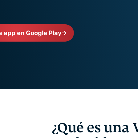
autenticación
confidencial
multifactorial,
para una
etc.
inteligencia
centrada en
la privacidad.
a app en Google Play
Identity
Defender
Potente
conjunto de
herramientas
de
protección
de identidad,
supervisión y
eliminación
de datos.
¿Qué es una 