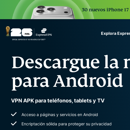
30 nuevos iPhone 17 
Explora Expr
ExpressVPN for Teams
Descargue la
VPN protection for grow
to deploy, simple to man
scale.
para Android
VPN APK para teléfonos, tablets y TV
Acceso a páginas y servicios en Android
Encriptación sólida para proteger su privacidad