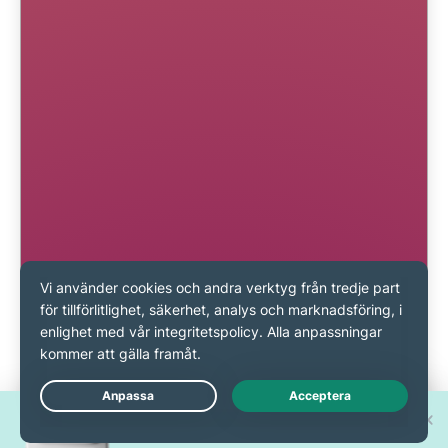
Vinn en av 30 nya
Live Chat
iPhone 17 Pro!