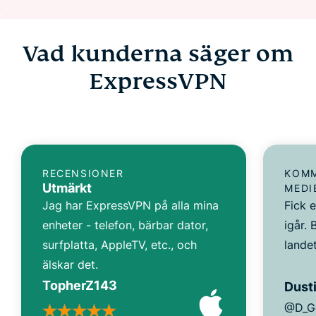
Vad kunderna säger om
ExpressVPN
RECENSIONER
KOMM
Utmärkt
MEDI
Jag har ExpressVPN på alla mina
Fick 
enheter - telefon, bärbar dator,
igår. 
surfplatta, AppleTV, etc., och
landet
älskar det.
TopherZ143
Dusti
@D_G