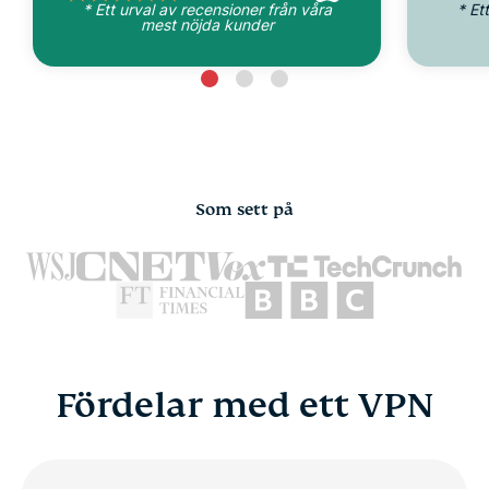
* Ett urval av recensioner från våra
* Et
mest nöjda kunder
Som sett på
Fördelar med ett VPN