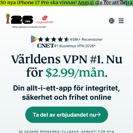
30 nya iPhone 17 Pro ska vinnas!
Anmäl dig för att delta
458K+ Recensioner
#1 Buoremus VPN 2026*
Världens VPN #1. Nu
för
$2.99
/mån
.
Din allt-i-ett-app för integritet,
säkerhet och frihet online
Ta del av erbjudandet nu
30 DAGARS PENGARNA-TILLBAKA-GARANTI FÖR NYA