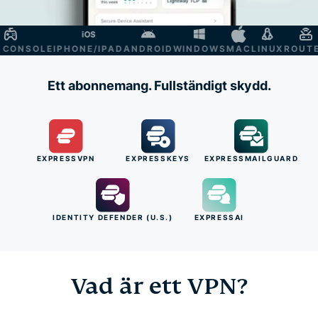
NSOLE
IPHONE/IPAD
ANDROID
WINDOWS
MAC
LINUX
ROUTER
S
Ett abonnemang. Fullständigt skydd.
EXPRESSVPN
EXPRESSKEYS
EXPRESSMAILGUARD
IDENTITY DEFENDER (U.S.)
EXPRESSAI
Vad är ett VPN?