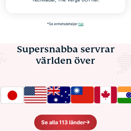
*Se enhetsdetaljer
här
.
Supersnabba servrar
världen över
Se alla 113 länder