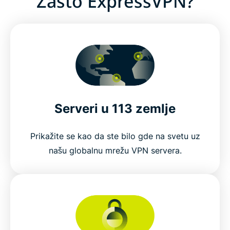
Zašto ExpressVPN?
Serveri u 113 zemlje
Prikažite se kao da ste bilo gde na svetu uz
našu globalnu mrežu VPN servera.