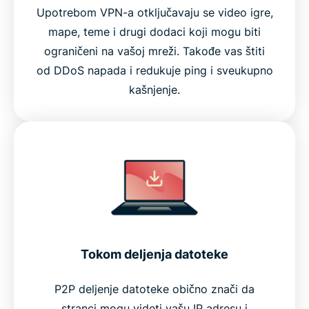
Upotrebom VPN-a otključavaju se video igre,
mape, teme i drugi dodaci koji mogu biti
ograničeni na vašoj mreži. Takođe vas štiti
od DDoS napada i redukuje ping i sveukupno
kašnjenje.
Tokom deljenja datoteke
P2P deljenje datoteke obično znači da
stranci mogu videti vašu IP adresu i