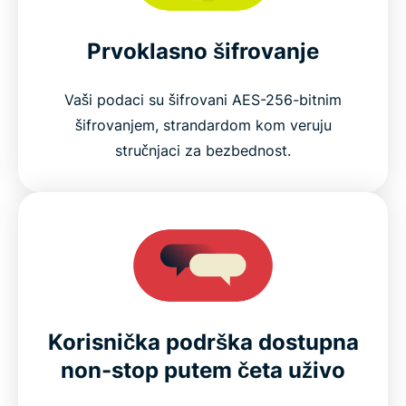
Prvoklasno šifrovanje
Vaši podaci su šifrovani AES-256-bitnim
šifrovanjem, strandardom kom veruju
stručnjaci za bezbednost.
Korisnička podrška dostupna
non-stop putem četa uživo