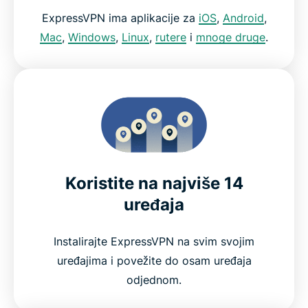
ExpressVPN ima aplikacije za
iOS
,
Android
,
Mac
,
Windows
,
Linux
,
rutere
i
mnoge druge
.
Koristite na najviše 14
uređaja
Instalirajte ExpressVPN na svim svojim
uređajima i povežite do osam uređaja
odjednom.