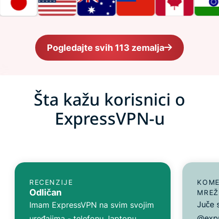
Pogledajte svih 113 zemalja
Šta kažu korisnici o
ExpressVPN-u
RECENZIJE
KOME
Odličan
MREŽ
Juče 
Imam ExpressVPN na svim svojim
@expr
uređajima - telefonu, laptopu,