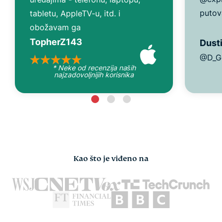
putov
tabletu, AppleTV-u, itd. i
obožavam ga
TopherZ143
Dusti
@D_G
* Neke od recenzija naših
najzadovoljnijih korisnika
Kao što je viđeno na