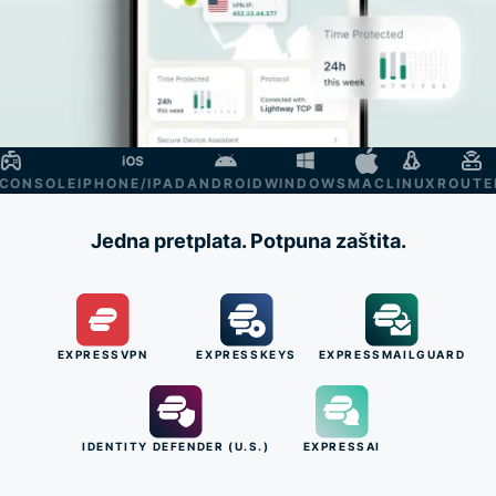
NSOLE
IPHONE/IPAD
ANDROID
WINDOWS
MAC
LINUX
ROUTER
S
Jedna pretplata. Potpuna zaštita.
EXPRESSVPN
EXPRESSKEYS
EXPRESSMAILGUARD
IDENTITY DEFENDER (U.S.)
EXPRESSAI