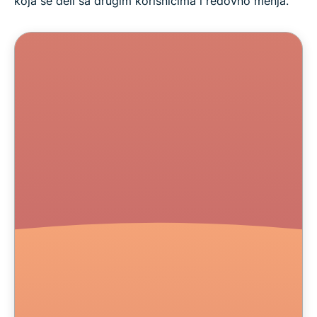
koja se deli sa drugim korisnicima i redovno menja.