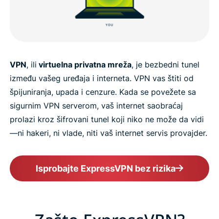
VPN
, ili
virtuelna privatna mreža
, je bezbedni tunel
između vašeg uređaja i interneta. VPN vas štiti od
špijuniranja, upada i cenzure. Kada se povežete sa
sigurnim VPN serverom, vaš internet saobraćaj
prolazi kroz šifrovani tunel koji niko ne može da vidi
—ni hakeri, ni vlade, niti vaš internet servis provajder.
Isprobajte ExpressVPN bez rizika