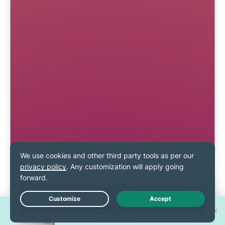
Osvojite jedan od 30 novih
Live Chat
iPhone 17 Pro uređaja!