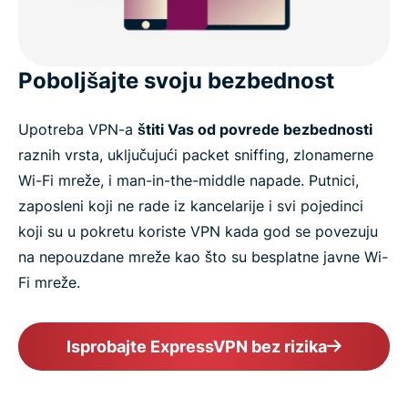
Poboljšajte svoju bezbednost
Upotreba VPN-a
štiti Vas od povrede bezbednosti
raznih vrsta, uključujući packet sniffing, zlonamerne
Wi-Fi mreže, i man-in-the-middle napade. Putnici,
zaposleni koji ne rade iz kancelarije i svi pojedinci
koji su u pokretu koriste VPN kada god se povezuju
na nepouzdane mreže kao što su besplatne javne Wi-
Fi mreže.
Isprobajte ExpressVPN bez rizika