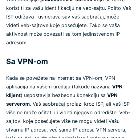
koristiti za vašu identifikaciju na veb-sajtu. Pošto Vaš
ISP održava i usmerava sav vaš saobraćaj, može
videti veb-sajtove koje posećujete. Tako se vaša
aktivnost može povezati sa tom jedinstvenom IP
adresom.
Sa VPN-om
Kada se povežete na internet sa VPN-om, VPN
aplikacija na vašem uređaju (takođe nazvana
VPN
klijent
) uspostavlja bezbednu konekciju sa
VPN
serverom
. Vaš saobraćaj prolazi kroz ISP, ali vaš ISP
više ne može očitati ili videti njegovo odredište. Veb-
sajtovi koje posećujete više ne mogu videti Vašu
stvarnu IP adresu, već samo IP adresu VPN servera,