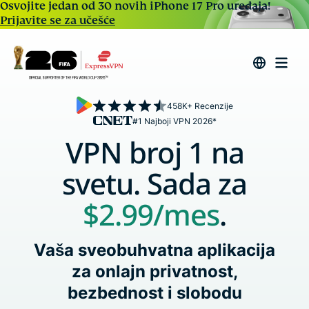
Osvojite jedan od 30 novih iPhone 17 Pro uređaja!
Prijavite se za učešće
458K+ Recenzije
#1 Najboji VPN 2026*
VPN broj 1 na
svetu. Sada za
$2.99
/mes
.
Vaša sveobuhvatna aplikacija
za onlajn privatnost,
bezbednost i slobodu