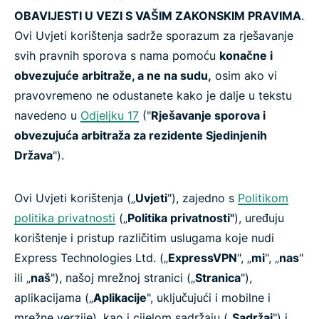
OBAVIJESTI U VEZI S VAŠIM ZAKONSKIM PRAVIMA
.
Ovi Uvjeti korištenja sadrže sporazum za rješavanje
svih pravnih sporova s nama pomoću
konačne i
obvezujuće arbitraže, a ne na sudu,
osim ako vi
pravovremeno ne odustanete kako je dalje u tekstu
navedeno u
Odjeljku 17
("
Rješavanje sporova i
obvezujuća arbitraža za rezidente Sjedinjenih
Država
").
Ovi Uvjeti korištenja („
Uvjeti
"), zajedno s
Politikom
politika privatnosti
(„
Politika privatnosti"
), uređuju
korištenje i pristup različitim uslugama koje nudi
Express Technologies Ltd. („
ExpressVPN
", „
mi
", „
nas
"
ili „
naš
"), našoj mrežnoj stranici („
Stranica
"),
aplikacijama („
Aplikacije
", uključujući i mobilne i
mrežne verzije), kao i cijelom sadržaju („
Sadržaj
") i