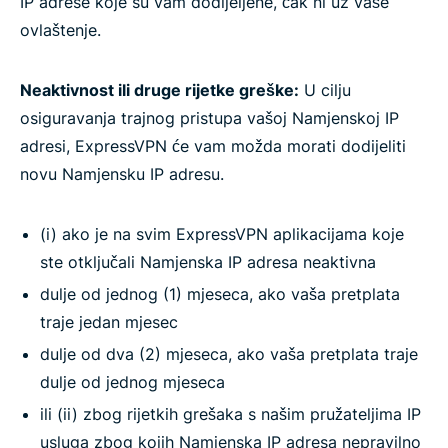
IP adrese koje su vam dodijeljene, čak ni uz vaše
ovlaštenje.
Neaktivnost ili druge rijetke greške:
U cilju
osiguravanja trajnog pristupa vašoj Namjenskoj IP
adresi, ExpressVPN će vam možda morati dodijeliti
novu Namjensku IP adresu.
(i) ako je na svim ExpressVPN aplikacijama koje
ste otključali Namjenska IP adresa neaktivna
dulje od jednog (1) mjeseca, ako vaša pretplata
traje jedan mjesec
dulje od dva (2) mjeseca, ako vaša pretplata traje
dulje od jednog mjeseca
ili (ii) zbog rijetkih grešaka s našim pružateljima IP
usluga zbog kojih Namjenska IP adresa nepravilno