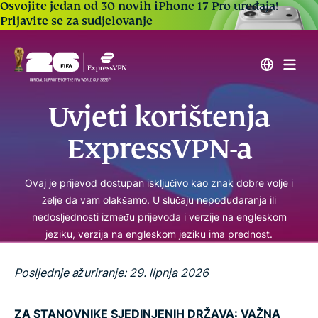
Osvojite jedan od 30 novih iPhone 17 Pro uređaja!
Prijavite se za sudjelovanje
Uvjeti korištenja
ExpressVPN-a
Ovaj je prijevod dostupan isključivo kao znak dobre volje i
želje da vam olakšamo. U slučaju nepodudaranja ili
nedosljednosti između prijevoda i verzije na engleskom
jeziku, verzija na engleskom jeziku ima prednost.
Posljednje ažuriranje: 29. lipnja 2026
ZA STANOVNIKE SJEDINJENIH DRŽAVA: VAŽNA