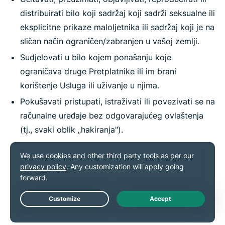
distribuirati bilo koji sadržaj koji sadrži seksualne ili
eksplicitne prikaze maloljetnika ili sadržaj koji je na
sličan način ograničen/zabranjen u vašoj zemlji.
Sudjelovati u bilo kojem ponašanju koje
ograničava druge Pretplatnike ili im brani
korištenje Usluga ili uživanje u njima.
Pokušavati pristupati, istraživati ili povezivati se na
računalne uređaje bez odgovarajućeg ovlaštenja
(tj., svaki oblik „hakiranja").
Pokušavati komplirati, koristiti ili distribuirati popis
IP adresa kojima upravlja ExpressVPN u vezi s
ovim Uslugama.
Koristiti Usluge za bilo što drugo osim u zakonite
svrhe.
Live Chat