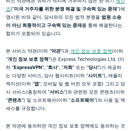
비스 약관에는 귀하가 적시에 거부하지 않는 한 하기
제17
조
(“
미국 거주자를 위한 분쟁 해결 및 구속력 있는 중재
”)에
명시된 바와 같이, 당사와의 모든 법적 분쟁을
법원 소송
이 아닌 최종적이고 구속력 있는 중재
를 통해 해결한다는
합의가 포함되어 있습니다.
본 서비스 약관(이하 "
약관
")과
개인 정보 보호 정책
(이하
"
개인 정보 보호 정책
")은 Express Technologies Ltd. (이
하 "
ExpressVPN
", "
회사
", "
저희
" 또는 "
당사
")가 제공하
는 다양한 서비스, 당사 웹사이트(이하 "
사이트
"), 애플리
케이션(이하 "
앱
", 모바일 및 웹 버전 모두 포함) 그리고 당
사 서비스(총칭하여 "
서비스
")와 관련된 모든 콘텐츠(이하
"
콘텐츠
") 및 소프트웨어(이하 "
소프트웨어
")의 사용 및 액
세스를 규정합니다.
본 약관에 동의하면 개인 정보 보호 정책에도 동의하는 것