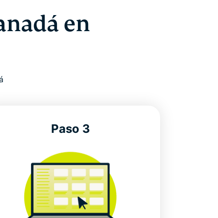
anadá en
á
Paso 3