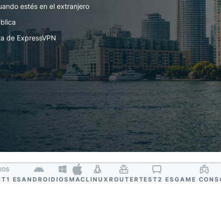
autenticación
confidencial
ando estés en el extranjero
multifactorial,
para una
blica
etc.
inteligencia
centrada en
nta de ExpressVPN
la privacidad.
Identity
Defender
Potente
conjunto de
herramientas
de
protección
de identidad,
supervisión y
eliminación
de datos.
ST1 ES
ANDROID
IOS
MAC
LINUX
ROUTER
TEST2 ES
GAME CONS