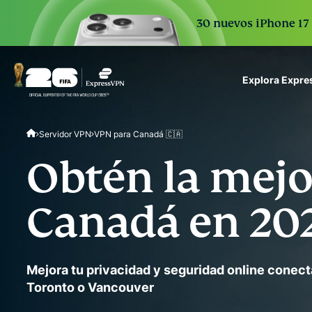
30 nuevos iPhone 17 
Explora Expr
ExpressVPN for Teams
Servidor VPN
VPN para Canadá 🇨🇦
VPN protection for grow
to deploy, simple to man
Obtén la mejo
scale.
Canadá en 20
Mejora tu privacidad y seguridad online conect
Toronto o Vancouver