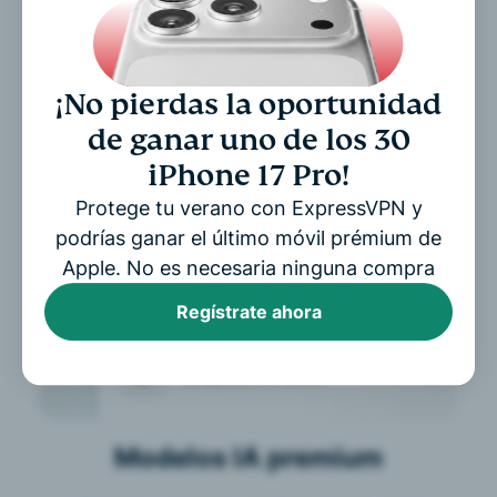
Búsqueda web en vivo
Consigue respuestas actualizadas con acceso
¡No pierdas la oportunidad
web integrado en tiempo real. Busca, resume y
verifica información al instante.
de ganar uno de los 30
iPhone 17 Pro!
Protege tu verano con ExpressVPN y
podrías ganar el último móvil prémium de
Apple. No es necesaria ninguna compra
Regístrate ahora
Modelos IA premium