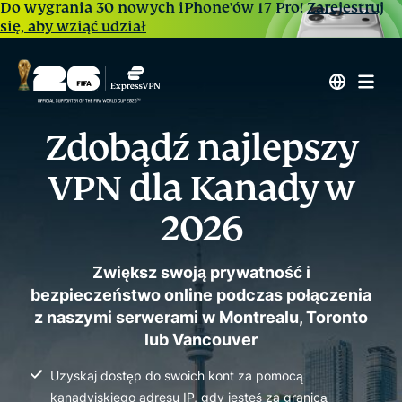
Do wygrania 30 nowych iPhone'ów 17 Pro!
Zarejestruj
się, aby wziąć udział
Zdobądź najlepszy
VPN dla Kanady w
2026
Zwiększ swoją prywatność i
bezpieczeństwo online podczas połączenia
z naszymi serwerami w Montrealu, Toronto
lub Vancouver
Uzyskaj dostęp do swoich kont za pomocą
kanadyjskiego adresu IP, gdy jesteś za granicą