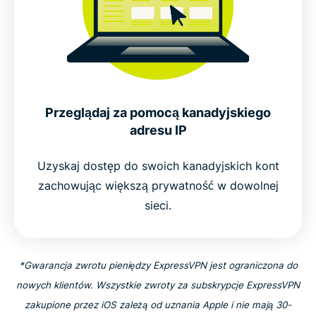
Funkcje VPN dla Kanady, które pomagają chronić
Twoją prywatność
Połącz się z bezpiecznymi serwerami VPN w
Kanadzie
Przeglądaj za pomocą kanadyjskiego
adresu IP
Popularne lokalizacje serwerów VPN dla
Uzyskaj dostęp do swoich kanadyjskich kont
użytkowników w Kanadzie
zachowując większą prywatność w dowolnej
sieci.
Czy korzystanie z VPN jest legalne w Kanadzie?
Dlaczego miliony wybierają ExpressVPN
*Gwarancja zwrotu pieniędzy ExpressVPN jest ograniczona do
nowych klientów. Wszystkie zwroty za subskrypcje ExpressVPN
Najczęściej zadawane pytania dotyczące VPN dla
zakupione przez iOS zależą od uznania Apple i nie mają 30-