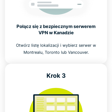
Prywatność w Internecie i przepisy prawne w
Kanadzie
Czy potrzebujesz usługi VPN w Kanadzie?
Połącz się z bezpiecznym serwerem
VPN w Kanadzie
Popularne lokalizacje serwerów dla użytkowników
z Kanady
Otwórz listę lokalizacji i wybierz serwer w
Montrealu, Toronto lub Vancouver.
Poznaj najlepszą usługę VPN dla Kanady
Krok 3
Uzyskaj ExpressVPN w 3 prostych krokach
Dlaczego warto korzystać z VPN w Kanadzie?
Darmowe VPN dla Kanady kontra ExpressVPN