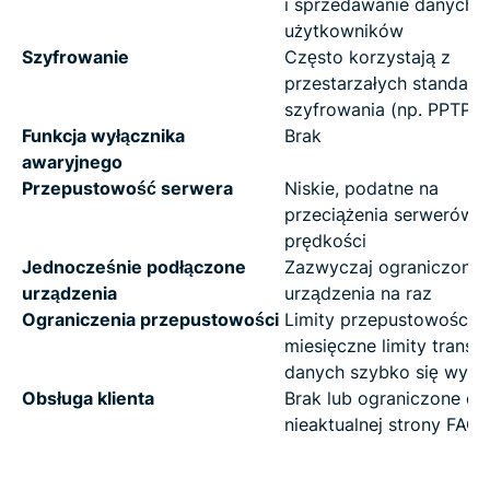
i sprzedawanie danych
użytkowników
Szyfrowanie
Często korzystają z
przestarzałych standar
szyfrowania (np. PPTP)
Funkcja wyłącznika
Brak
awaryjnego
Przepustowość serwera
Niskie, podatne na
przeciążenia serwerów i 
prędkości
Jednocześnie podłączone
Zazwyczaj ograniczone 
urządzenia
urządzenia na raz
Ograniczenia przepustowości
Limity przepustowości i
miesięczne limity transfe
danych szybko się wycz
Obsługa klienta
Brak lub ograniczone do
nieaktualnej strony FAQ