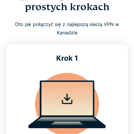
prostych krokach
Dlaczego ExpressVPN to najlepszy VPN dla
Oto jak połączyć się z najlepszą siecią VPN w
Kanady
Kanadzie
Lokalizacje serwerów VPN w Kanadzie
Krok 1
Jak uzyskać VPN dla Kanady w 3 prostych
krokach
Obejrzyj: Jak skonfigurować ExpressVPN dla
Kanady
Darmowe VPN dla Kanady kontra ExpressVPN