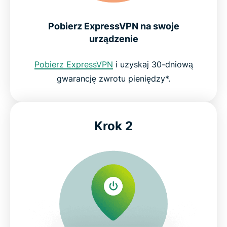
Pobierz aplikację VPN na wszystkie swoje
urządzenia
Pobierz ExpressVPN na swoje
urządzenie
Oglądaj kanadyjskie serwisy streamingowe dzięki
ExpressVPN
Pobierz ExpressVPN
i uzyskaj 30-dniową
gwarancję zwrotu pieniędzy*.
Co jeszcze zyskujesz dzięki ExpressVPN?
Co ludzie mówią o ExpressVPN
Krok 2
Często zadawane pytania dotyczące usług VPN w
Kanadzie
Jak uzyskać kanadyjski adres IP?