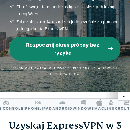
Chroń swoje dane podczas łączenia się z publiczną
siecią Wi-Fi
Zabezpiecz do 14 urządzeń jednocześnie za pomocą
jednego konta ExpressVPN
Rozpocznij okres próbny bez
ryzyka
30-DNIOWA GWARANCJA ZWROTU PIENIĘDZY DLA NOWYCH
UŻYTKOWNIKÓW
ONSOLE
IPHONE/IPAD
ANDROID
WINDOWS
MAC
LINUX
ROUTER
Dlaczego warto korzystać z VPN w Kanadzie?
Uzyskaj ExpressVPN w 3
Jak uzyskać kanadyjski adres IP