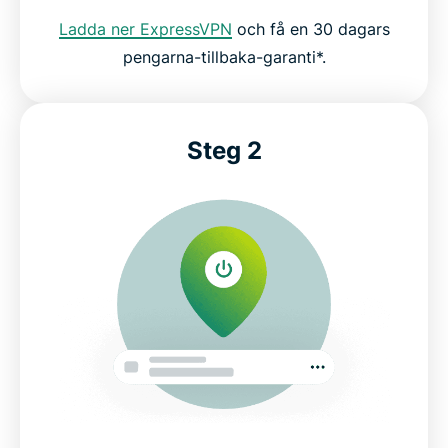
ExpressVPN
Ladda ner ExpressVPN
och få en 30 dagars
pengarna-tillbaka-garanti*.
Vad mer får du med ExpressVPN?
Vad folk säger om ExpressVPN
Steg 2
Vanliga frågor om VPN-tjänster i Kanada
Hur får jag en kanadensisk IP-adress?
Internetsekretess och regler i Kanada
Behöver du en VPN i Kanada?
Populära serverplatser för användare från Kanada