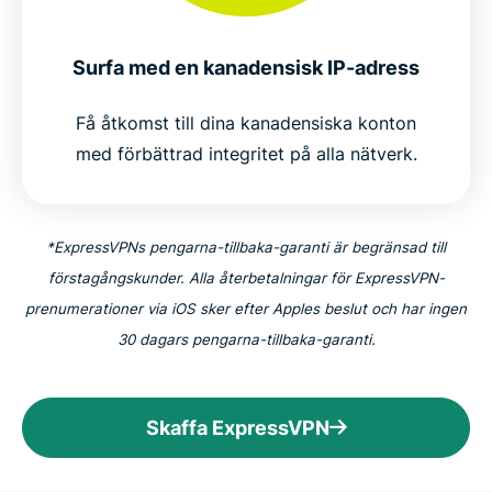
Populära VPN-serverplatser för kanadensiska
användare
Surfa med en kanadensisk IP-adress
Är det lagligt att använda en VPN i Kanada?
Få åtkomst till dina kanadensiska konton
med förbättrad integritet på alla nätverk.
Varför miljoner väljer ExpressVPN
Vanliga frågor om en VPN för Kanada
*ExpressVPNs pengarna-tillbaka-garanti är begränsad till
förstagångskunder. Alla återbetalningar för ExpressVPN-
ExpressVPN för alla länder
prenumerationer via iOS sker efter Apples beslut och har ingen
30 dagars pengarna-tillbaka-garanti.
Prova den VPN som kanadensarna litar på riskfritt
Skaffa ExpressVPN