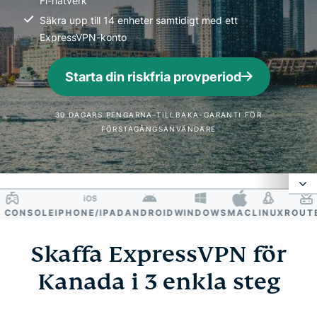
Fi-nätverk
Säkra upp till 14 enheter samtidigt med ett
ExpressVPN-konto
Starta din riskfria provperiod
30 DAGARS PENGARNA-TILLBAKA-GARANTI FÖR
FÖRSTAGÅNGSANVÄNDARE
ONSOLE
IPHONE/IPAD
ANDROID
WINDOWS
MAC
LINUX
ROUTER
Varför använda en VPN Kanada?
Skaffa ExpressVPN för
Hur man får en kanadensisk IP-adress
Kanada i 3 enkla steg
Varför ExpressVPN är den bästa VPN-tjänsten för