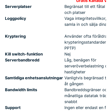
Gratis Kanada VP
Serverplatser
Begränsat till ett fåtal l
och platser
Loggpolicy
Vaga integritetsvillkor, k
samla in och sälja dina d
Kryptering
Använder ofta föråldrad
krypteringsstandarder (t
PPTP)
Kill switch-funktion
Nej
Serverbandbredd
Låg, benägen för
serveröverbelastning oc
hastigheter
Samtidiga enhetsanslutningar
Vanligtvis begränsad till
åt gången
Bandwidth limits
Bandbreddsgränser och
månatliga datatak träder 
snabbt
Support
Ingen eller endast en för