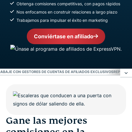
Obtenga comisiones competitivas, con pagos rápidos
Nos enfocamos en construir relaciones a largo plazo
Trabajamos para impulsar el éxito en marketing
Conviértase en afiliado
ABAJE CON GESTORES DE CUENTAS DE AFILIADOS EXCLUSIVOS
REPRESEN
Gane las mejores comisiones en la industria de
las VPN
Trabaje con gestores de cuentas de afiliados
Gane las mejores
exclusivos
comisiones en la