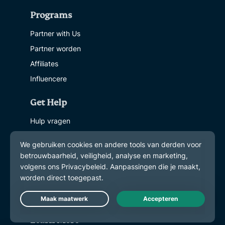
Programs
Partner with Us
Partner worden
Affiliates
Influencere
Get Help
Hulp vragen
VPN Setup Tutorials
VPN-installatiehandleidingen
Veelgestelde vragen
Contact support
Koop VPN
Live Chat
Learn More