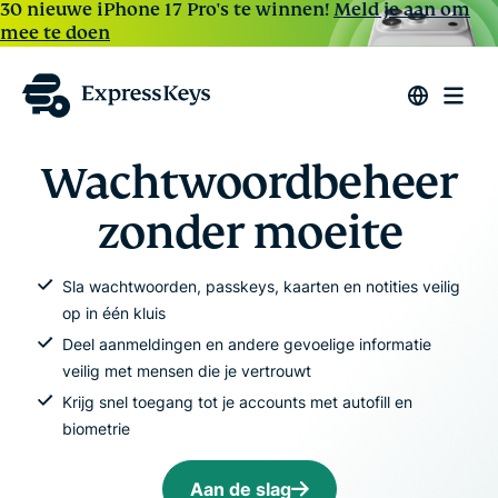
30 nieuwe iPhone 17 Pro's te winnen!
Meld je aan om
mee te doen
Wachtwoordbeheer
zonder moeite
Sla wachtwoorden, passkeys, kaarten en notities veilig
op in één kluis
Deel aanmeldingen en andere gevoelige informatie
veilig met mensen die je vertrouwt
Krijg snel toegang tot je accounts met autofill en
biometrie
Aan de slag