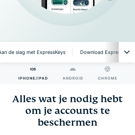
Aan de slag met ExpressKeys
Download ExpressKeys 
Alles wat je nodig hebt om je accounts te
beschermen
Alles wat je nodig hebt
Waarom ExpressKeys?
om je accounts te
beschermen
Slimme functies, eenvoudig in gebruik