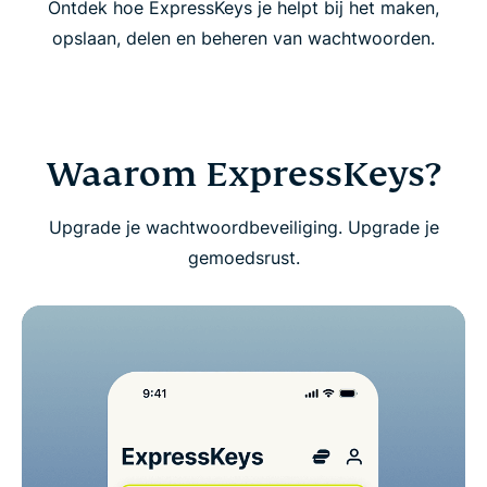
Ontdek hoe ExpressKeys je helpt bij het maken,
Aan de slag met ExpressKeys
opslaan, delen en beheren van wachtwoorden.
Download ExpressKeys op mobiele apparaten
Veelgestelde vragen over ExpressKeys
Waarom ExpressKeys?
Probeer ExpressKeys zonder risico als nieuwe
Upgrade je wachtwoordbeveiliging. Upgrade je
gebruiker
gemoedsrust.