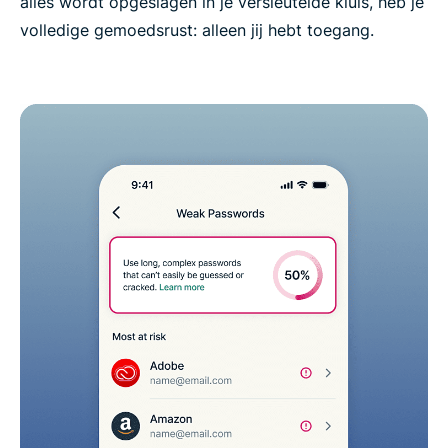
alles wordt opgeslagen in je versleutelde kluis, heb je
volledige gemoedsrust: alleen jij hebt toegang.