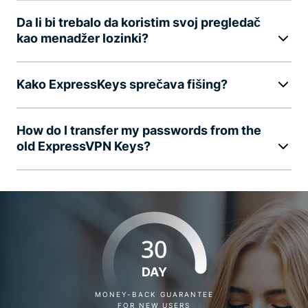
Da li bi trebalo da koristim svoj pregledač
kao menadžer lozinki?
Kako ExpressKeys sprečava fišing?
How do I transfer my passwords from the
old ExpressVPN Keys?
30
DAY
MONEY-BACK GUARANTEE
FOR NEW USERS