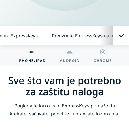
e uz ExpressKeys
Preuzmite ExpressKeys na mobilne 
Sve što vam je potrebno za zaštitu naloga
Zašto ExpressKeys?
Sve što vam je potrebno
za zaštitu naloga
Pametne funkcije, jednostavne za upotrebu
Pogledajte kako vam ExpressKeys pomaže da
Započnite uz ExpressKeys
kreirate, sačuvate, podelite i upravljate lozinkama.
Preuzmite ExpressKeys na mobilne uređaje