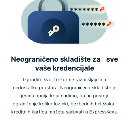
Neograničeno skladište za sve
vaše kredencijale
Izgradite svoj trezor ne razmišljajući o
nedostatku prostora. Neograničeno skladište je
jedina opcija koju nudimo, pa ne postoji
ograničenje koliko lozinki, bezbednih beležaka i
kreditnih kartica možete sačuvati u ExpressKeys.