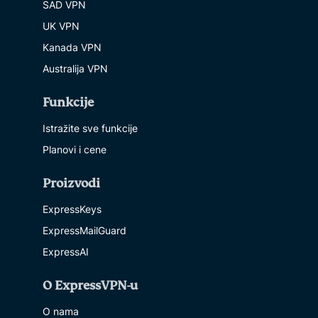
SAD VPN
UK VPN
Kanada VPN
Australija VPN
Funkcije
Istražite sve funkcije
Planovi i cene
Proizvodi
ExpressKeys
ExpressMailGuard
ExpressAI
O ExpressVPN-u
O nama