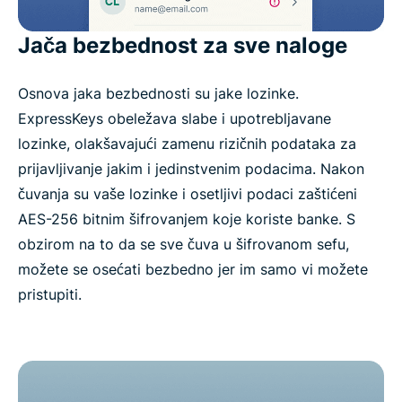
Jača bezbednost za sve naloge
Osnova jaka bezbednosti su jake lozinke.
ExpressKeys obeležava slabe i upotrebljavane
lozinke, olakšavajući zamenu rizičnih podataka za
prijavljivanje jakim i jedinstvenim podacima. Nakon
čuvanja su vaše lozinke i osetljivi podaci zaštićeni
AES-256 bitnim šifrovanjem koje koriste banke. S
obzirom na to da se sve čuva u šifrovanom sefu,
možete se osećati bezbedno jer im samo vi možete
pristupiti.