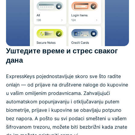
Уштедите време и стрес сваког
дана
ExpressKeys pojednostavljuje skoro sve što radite
onlajn — od prijave na društvene naloge do kupovine
u vašim omiljenim prodavnicama. Zahvaljujući
automatskom popunjavanju i otključavanju putem
biometrije, prijave i kupovine se obavljaju potpuno
bez napora. A pošto su svi podaci smešteni u vašem
šifrovanom trezoru, možete biti bezbrižni kada znate