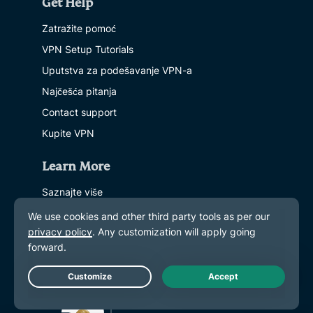
Get Help
Zatražite pomoć
VPN Setup Tutorials
Uputstva za podešavanje VPN-a
Najčešća pitanja
Contact support
Kupite VPN
Learn More
Saznajte više
Šta je VPN?
Šta je Moj IP?
Blog
Live Chat