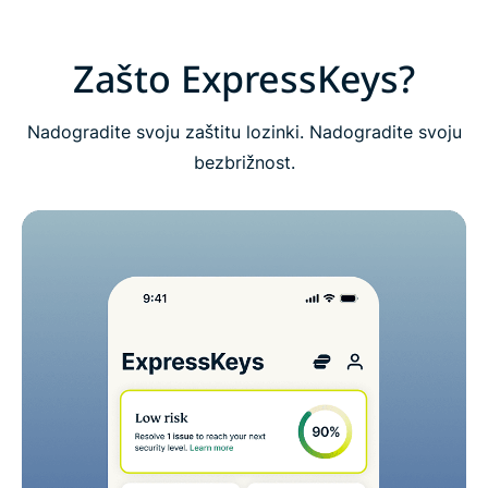
Najčešće postavljana pitanja: O ExpressKeys-u
Zašto ExpressKeys?
Isprobajte ExpressKeys potpuno bez rizika kao
Nadogradite svoju zaštitu lozinki. Nadogradite svoju
novi korisnik
bezbrižnost.