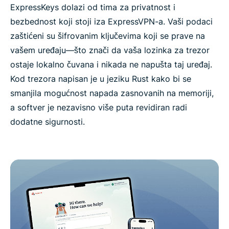
ExpressKeys dolazi od tima za privatnost i
bezbednost koji stoji iza ExpressVPN-a. Vaši podaci
zaštićeni su šifrovanim ključevima koji se prave na
vašem uređaju—što znači da vaša lozinka za trezor
ostaje lokalno čuvana i nikada ne napušta taj uređaj.
Kod trezora napisan je u jeziku Rust kako bi se
smanjila mogućnost napada zasnovanih na memoriji,
a softver je nezavisno više puta revidiran radi
dodatne sigurnosti.