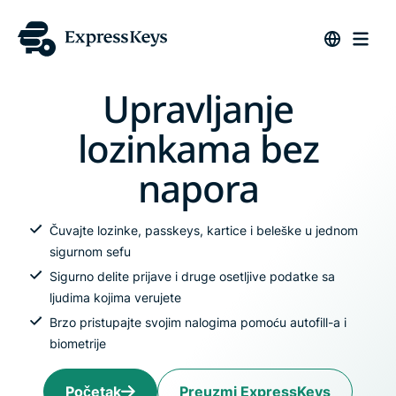
Upravljanje
lozinkama bez
napora
Čuvajte lozinke, passkeys, kartice i beleške u jednom
sigurnom sefu
Sigurno delite prijave i druge osetljive podatke sa
ljudima kojima verujete
Brzo pristupajte svojim nalogima pomoću autofill-a i
biometrije
Početak
Preuzmi ExpressKeys