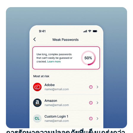
การรักษาความปลอดภัยที่แข็งแกร่งกว่า