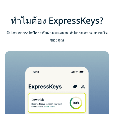
ดาวน์โหลด ExpressKeys บนอุปกรณ์มือถือ
คำถามที่พบบ่อย : เกี่ยวกับ ExpressKeys
ทำไมต้อง ExpressKeys?
รับการทดลองใช้ ExpressKeys อย่างไม่มีความเสี่ยง
อัปเกรดการปกป้องรหัสผ่านของคุณ อัปเกรดความสบายใจ
สำหรับผู้ใช้งานรายใหม่
ของคุณ