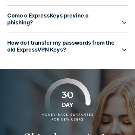
Como o ExpressKeys previne o
phishing?
How do I transfer my passwords from the
old ExpressVPN Keys?
30
DAY
MONEY-BACK GUARANTEE
FOR NEW USERS