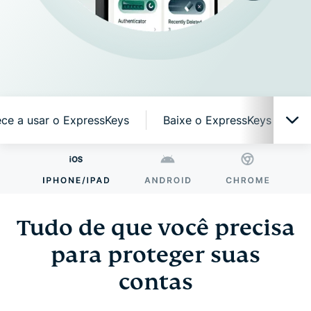
e a usar o ExpressKeys
Baixe o ExpressKeys em dis
Tudo de que você precisa para proteger suas
contas
Tudo de que você precisa
Por que o ExpressKeys?
para proteger suas
contas
Recursos inteligentes e simples de usar