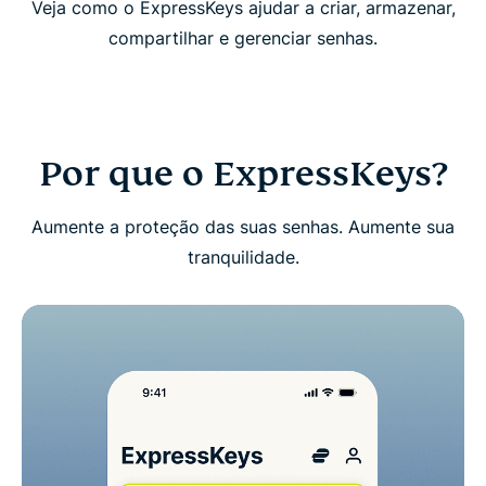
Veja como o ExpressKeys ajudar a criar, armazenar,
Comece a usar o ExpressKeys
compartilhar e gerenciar senhas.
Baixe o ExpressKeys em dispositivos móveis
Perguntas frequentes: sobre p ExpressKeys
Por que o ExpressKeys?
Obtenha um teste gratuito do ExpressKeys como
Aumente a proteção das suas senhas. Aumente sua
novo usuário
tranquilidade.