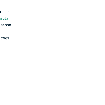
timar o
bruta
a senha
ações