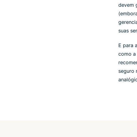
devem g
(embora
gerenci
suas se
E para 
como a 
recomen
seguro 
analógi