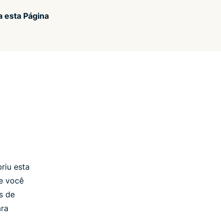
 esta Página
riu esta
Se você
s de
ara