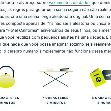
de todo o alvoroço sobre
vazamentos de dados
que domi
es, as regras para gerar uma senha segura não são realme
adas: crie uma senha
longa aleatória
e
original
. Uma senha
res composta apenas de "1"s não seria aleatória ou única e
ara "Hotel California", aniversários de seus filhos, ou a me
ue você reutiliza com pequenos ajustes há uma década. É
l que nada que você possa imaginar sozinho seja realment
io; o cérebro humano simplesmente não funciona dessa man