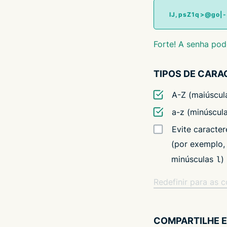
Forte! A senha pod
TIPOS DE CARA
A-Z (maiúscul
a-z (minúscul
Evite caracte
(por exemplo,
minúsculas
)
l
Redefinir para as 
COMPARTILHE 