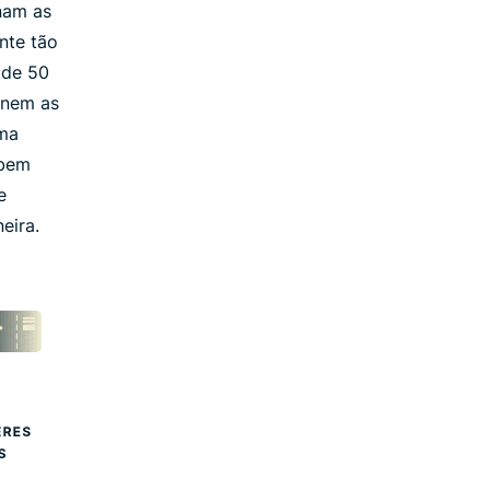
nam as
nte tão
 de 50
 nem as
sma
 bem
e
eira.