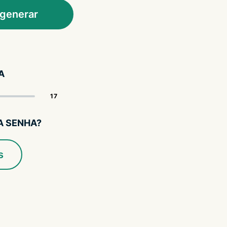
generar
A
A SENHA?
s