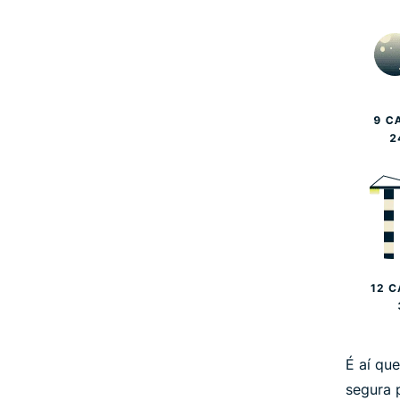
É aí qu
segura 