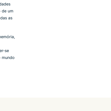
idades
o de um
odas as
memória,
er-se
do mundo