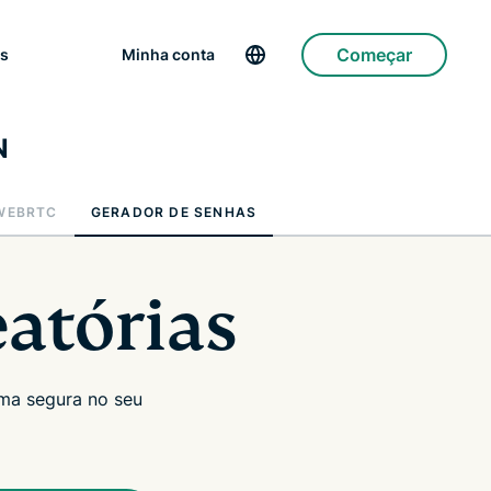
Começar
ms
Minha conta
N
 WEBRTC
GERADOR DE SENHAS
atórias
rma segura no seu