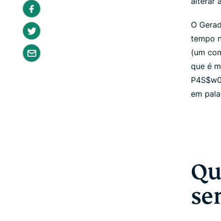
alterar 
O Gerad
tempo n
(um com
que é m
P4S$w0r
em pala
Qu
se