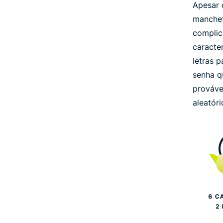
Apesar 
manchet
complic
caracte
letras p
senha q
prováve
aleatór