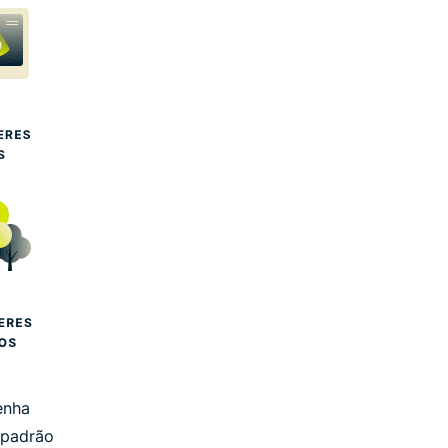
enha
s padrão