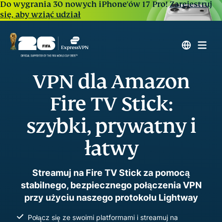
Do wygrania 30 nowych iPhone'ów 17 Pro!
Zarejestruj
się, aby wziąć udział
VPN dla Amazon
Fire TV Stick:
szybki, prywatny i
łatwy
Streamuj na Fire TV Stick za pomocą
stabilnego, bezpiecznego połączenia VPN
przy użyciu naszego protokołu Lightway
Połącz się ze swoimi platformami i streamuj na