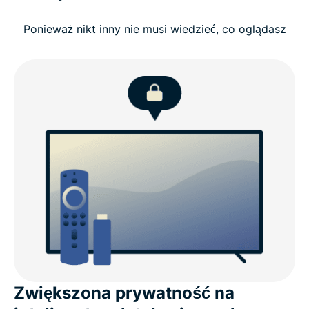
TV Stick
Ponieważ nikt inny nie musi wiedzieć, co oglądasz
Zobacz: Jak zainstalować ExpressVPN na Amazon
Fire TV Stick
Czego oczekiwać od VPN dla Fire TV Stick
ExpressVPN dla Fire TV: kluczowe funkcje
ExpressVPN dla urządzeń Amazon
Dlaczego warto wybrać ExpressVPN zamiast
innych VPN dla Fire TV Stick
Zwiększona prywatność na
Opinie użytkowników na temat ExpressVPN