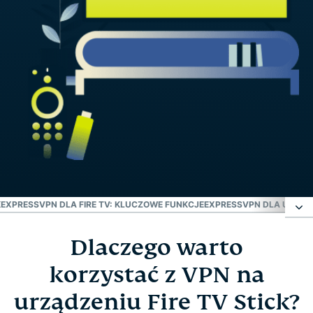
K
EXPRESSVPN DLA FIRE TV: KLUCZOWE FUNKCJE
EXPRESSVPN DLA URZĄ
Dlaczego warto
Dlaczego warto korzystać z VPN na urządzeniu
Fire TV Stick?
korzystać z VPN na
urządzeniu Fire TV Stick?
Jak skonfigurować ExpressVPN na Amazon Fire