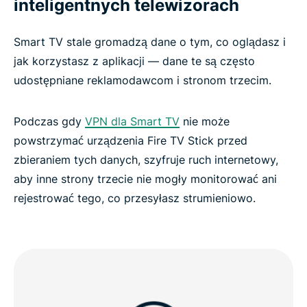
inteligentnych telewizorach
Częste pytania dotyczące VPN dla Fire Stick
Smart TV stale gromadzą dane o tym, co oglądasz i
jak korzystasz z aplikacji — dane te są często
Streamuj bez obaw za pomocą ExpressVPN
udostępniane reklamodawcom i stronom trzecim.
Podczas gdy
VPN dla Smart TV
nie może
powstrzymać urządzenia Fire TV Stick przed
zbieraniem tych danych, szyfruje ruch internetowy,
aby inne strony trzecie nie mogły monitorować ani
rejestrować tego, co przesyłasz strumieniowo.