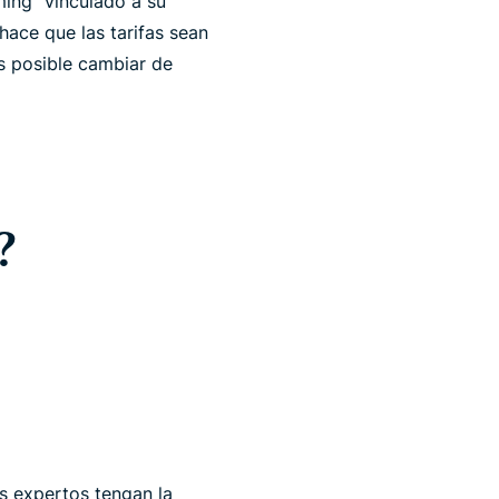
ming" vinculado a su
hace que las tarifas sean
es posible cambiar de
?
s expertos tengan la