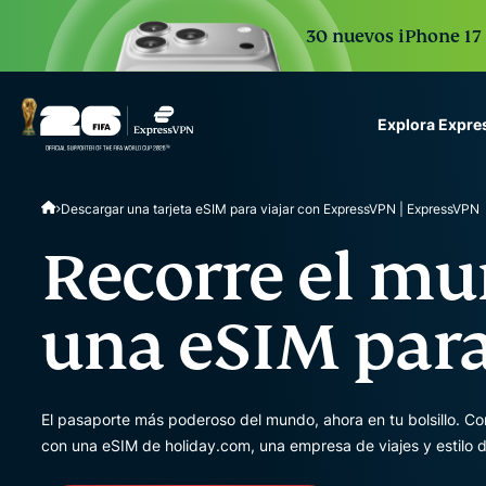
30 nuevos iPhone 17 
Explora Expr
ExpressVPN for Teams
Descargar una tarjeta eSIM para viajar con ExpressVPN | ExpressVPN
VPN protection for grow
to deploy, simple to man
Recorre el m
scale.
una eSIM para
El pasaporte más poderoso del mundo, ahora en tu bolsillo. Con
con una eSIM de holiday.com, una empresa de viajes y estilo 