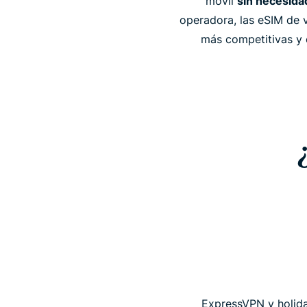
móvil
sin necesidad
operadora, las eSIM de v
más competitivas y c
ExpressVPN y holida