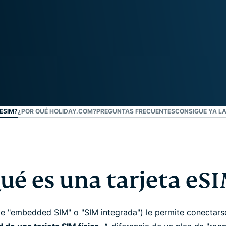
autenticación
confidencial
multifactorial,
para una
etc.
inteligencia
centrada en
la privacidad.
Identity
Defender
Potente
conjunto de
herramientas
ESIM?
¿POR QUÉ HOLIDAY.COM?
PREGUNTAS FRECUENTES
CONSIGUE YA LA
de
protección
de identidad,
supervisión y
eliminación
ué es una tarjeta eS
de datos.
e "embedded SIM" o "SIM integrada") le permite conectarse