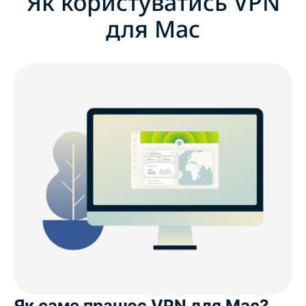
Як користуватись VPN
для Мас
Як саме працює VPN для Мас?