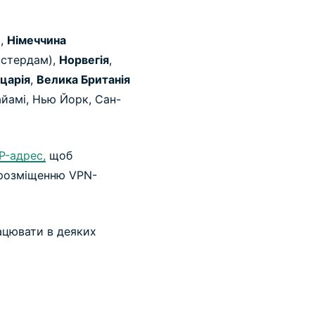
,
Німеччина
стердам),
Норвегія
,
царія
,
Велика Британія
йамі, Нью Йорк, Сан-
P-адрес,
щоб
 розміщенню VPN-
рацювати в деяких