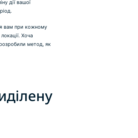
іну дії вашої
ріод.
ся вам при кожному
локації. Хоча
 розробили метод, як
иділену