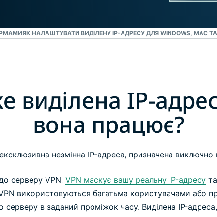
ОРМАМИ
ЯК НАЛАШТУВАТИ ВИДІЛЕНУ IP-АДРЕСУ ДЛЯ WINDOWS, MAC ТА
е виділена IP-адрес
вона працює?
ексклюзивна незмінна IP-адреса, призначена виключно
 до серверу VPN,
VPN маскує вашу реальну IP-адресу
та
д VPN використовуються багатьма користувачами або п
 серверу в заданий проміжок часу. Виділена IP-адреса