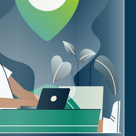
життя.
ти