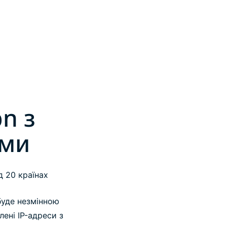
n з
ами
 20 країнах
 буде незмінною
лені IP-адреси з