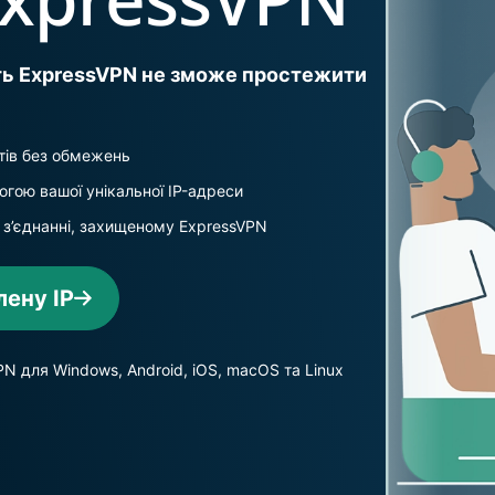
обчислювань
вашого "цифрового" 
автентифікація
для інтелекту,
та багато
який ставить
Дивитись всі продук
іншого.
іть ExpressVPN не зможе простежити
конфіденційність
на перше місце.
Identity
тів без обмежень
Defender
Потужний набір
гою вашої унікальної IP-адреси
інструментів
 з’єднанні, захищеному ExpressVPN
захисту
ідентифікаційних
даних,
лену IP
моніторингу та
вилучення
даних
N для Windows, Android, iOS, macOS та Linux