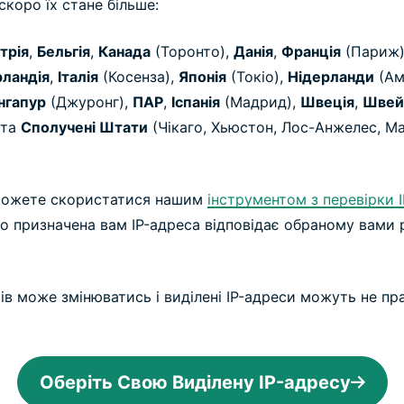
скоро їх стане більше:
трія
,
Бельгія
,
Канада
(Торонто),
Данія
,
Франція
(Париж)
рландія
,
Італія
(Косенза),
Японія
(Токіо),
Нідерланди
(Ам
нгапур
(Джуронг),
ПАР
,
Іспанія
(Мадрид),
Швеція
,
Швей
 та
Сполучені Штати
(Чікаго, Хьюстон, Лос-Анжелес, Ма
 можете скористатися нашим
інструментом з перевірки I
що призначена вам IP-адреса відповідає обраному вами
ів може змінюватись і виділені IP-адреси можуть не п
Оберіть Свою Виділену IP-адресу