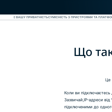
N ЗБЕРІГАЄ ВАШУ ПРИВАТНІСТЬ
СУМІСНІСТЬ З ПРИСТРОЯМИ ТА ПЛАТФ
Що так
Це 
Коли ви підключаєтесь
Зазвичай,IP-адреси ві
підключеними до одного