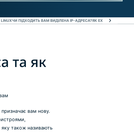
 LINUX
ЧИ ПІДХОДИТЬ ВАМ ВИДІЛЕНА IP-АДРЕСА?
ЯК EXPRESSVPN БУДУЄ
а та як
 вам
 призначає вам нову.
ристроями,
, яку також називають