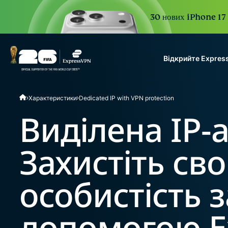
30 нових iPhone 17 P
Відкрийте Expres
ExpressVPN for Teams
Характеристики
Dedicated IP with VPN protection
VPN protection for grow
to deploy, simple to man
Виділена IP-
scale.
Захистіть св
особистість з
допомогою E