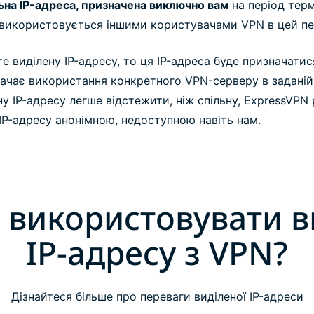
ьна IP-адреса, призначена виключно вам
на період терм
е використовується іншими користувачами VPN в цей пе
 виділену IP-адресу, то ця IP-адреса буде призначати
бачає використання конкретного VPN-серверу в заданій 
у IP-адресу легше відстежити, ніж спільну, ExpressVPN
IP-адресу анонімною, недоступною навіть нам.
 використовувати в
IP-адресу з VPN?
Дізнайтеся більше про переваги виділеної IP-адреси