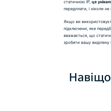
статичною IP,
це унікал
передплати, і ніколи н
Якщо ви використовуєте
підключенні, яке перед
вважається, що статичн
зробити вашу виділену 
Навіщо