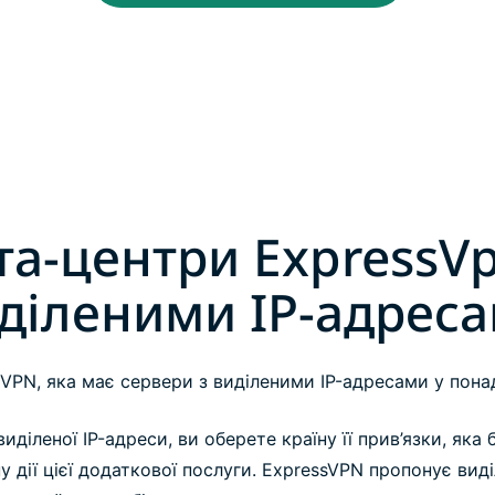
та-центри ExpressVp
діленими IP-адрес
VPN, яка має сервери з виділеними IP-адресами у понад
иділеної IP-адреси, ви оберете країну її прив’язки, яка
 дії цієї додаткової послуги. ExpressVPN пропонує виді