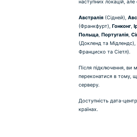
наступних локацій, але 
Австралія
(Сідней),
Авс
(Франкфурт),
Гонконг
,
І
Польща
,
Португалія
,
Сі
(Докленд та Мідлендс),
Франциско та Сіетл).
Після підключення, ви
переконатися в тому, 
серверу.
Доступність дата-центр
країнах.