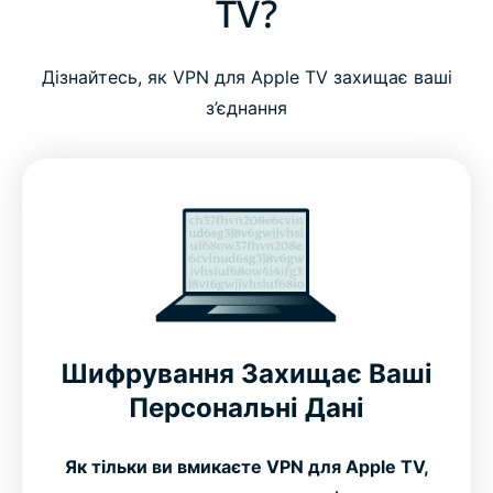
TV?
Навіщо використовувати VPN для Apple TV?
Дізнайтесь, як VPN для Apple TV захищає ваші
ExpressVPN для Apple TV: Ключові
з’єднання
характеристики
Розширені Інструменти для Оптимальної
Продуктивності
Як Встановити ExpressVPN на Apple TV
Дізнайтеся, Як ExpressVPN Працює на Apple TV
Шифрування Захищає Ваші
Персональні Дані
Сумісна з Усіма Поколіннями Apple TV
Як тільки ви вмикаєте VPN для Apple TV,