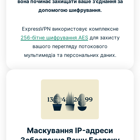
Безкоштовні чи Платні VPN для Apple TV
вона починає захищати ваше з’єднання за
допомогою шифрування.
Як Користувачі Оцінюють ExpressVPN
ExpressVPN використовує комплексне
256-бітне шифрування AES
для захисту
ЧаПи: Про VPN для Apple TV
вашого перегляду потокового
мультимедіа та персональних даних.
Маскування IP-адреси