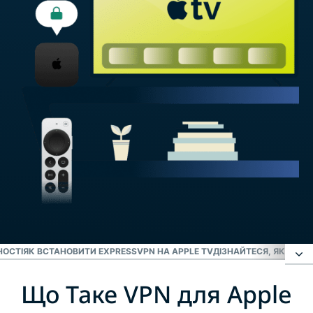
НОСТІ
ЯК ВСТАНОВИТИ EXPRESSVPN НА APPLE TV
ДІЗНАЙТЕСЯ, ЯК EXPR
Що Таке VPN для Apple
Що Таке VPN для Apple TV?