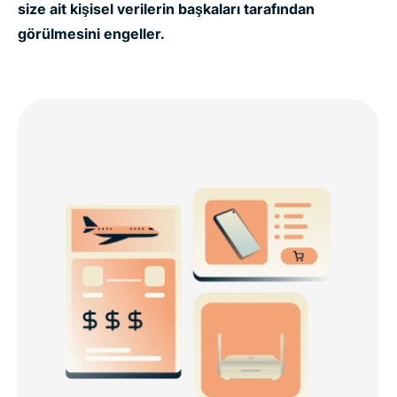
size ait kişisel verilerin başkaları tarafından
görülmesini engeller.