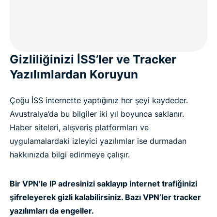
Müşterilerimiz Avustralya için ExpressVPN
Hakkında Neler Diyor
SSS: Avustralya VPN’leri
Gizliliğinizi İSS’ler ve Tracker
Yazılımlardan Koruyun
Avustralya’da İnternet Gizliliği
Çoğu İSS internette yaptığınız her şeyi kaydeder.
Avustralya’da bu bilgiler iki yıl boyunca saklanır.
Avustralyalı Kullanıcılar için En Popüler Sunucu
Haber siteleri, alışveriş platformları ve
Konumları
uygulamalardaki izleyici yazılımlar ise durmadan
hakkınızda bilgi edinmeye çalışır.
Stabil IP’ler için En İyi Avustralya VPN’ini Edinin
Bir VPN’le IP adresinizi saklayıp internet trafiğinizi
How to get ExpressVPN for Australia in 3 steps
şifreleyerek gizli kalabilirsiniz. Bazı VPN’ler tracker
yazılımları da engeller.