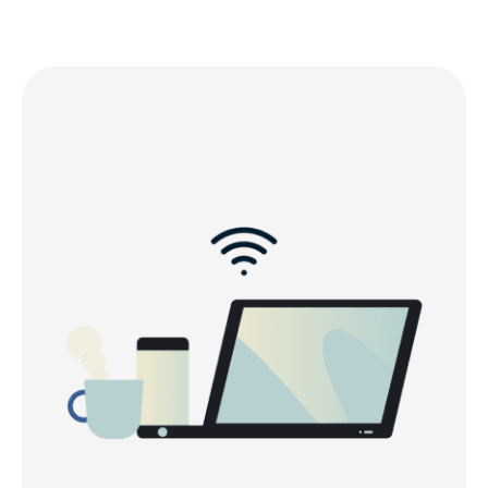
Why use a VPN in Australia?
Watch: How to set up ExpressVPN for Australia
Free VPNs vs. ExpressVPN in Australia
Why choose ExpressVPN for Australia?
Connect to our Australia VPN servers in these
locations
Are VPNs legal in Australia?
Why millions choose ExpressVPN