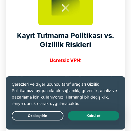
Kayıt Tutmama Politikası vs.
Gizlilik Riskleri
Ücretsiz VPN:
Diğer kullanıcıların trafiğini yönlendirmek için
sizin ağınızın kullanıldığı eşler arası yöntemi
kullanan bazı ücretsiz VPN’ler, güvenliğinizi
riske atar. Ücretsiz VPN uygulamalarının
denetimden geçmiş kayıt tutmama
politikaları genelde yoktur.
Live Chat