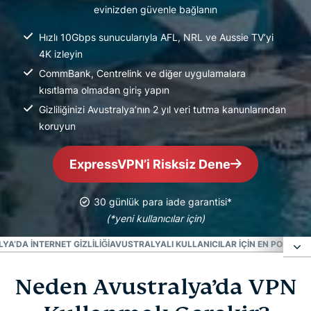
evinizden güvenle bağlanın
Hızlı 10Gbps sunucularıyla AFL, NRL ve Aussie TV’yi
4K izleyin
CommBank, Centrelink ve diğer uygulamalara
kısıtlama olmadan giriş yapın
Gizliliğinizi Avustralya’nın 2 yıl veri tutma kanunlarından
koruyun
ExpressVPN’i Risksiz Dene
30 günlük para iade garantisi*
(*yeni kullanıcılar için)
YA’DA İNTERNET GIZLILIĞI
AVUSTRALYALI KULLANICILAR IÇIN EN POPÜLE
Neden Avustralya’da VPN
Neden Avustralya’da VPN Kullanmak Gerekir?