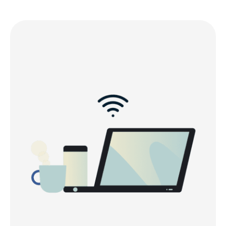
affidabili
How to get ExpressVPN for Australia in 3 steps
Why use a VPN in Australia?
Watch: How to set up ExpressVPN for Australia
Free VPNs vs. ExpressVPN in Australia
Why choose ExpressVPN for Australia?
Connect to our Australia VPN servers in these
locations