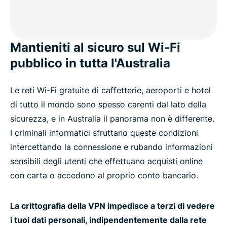
Are VPNs legal in Australia?
Why millions choose ExpressVPN
Mantieniti al sicuro sul Wi-Fi
pubblico in tutta l'Australia
FAQ
Le reti Wi-Fi gratuite di caffetterie, aeroporti e hotel
ExpressVPN for all countries
di tutto il mondo sono spesso carenti dal lato della
sicurezza, e in Australia il panorama non è differente.
Get ExpressVPN for Australia risk-free
I criminali informatici sfruttano queste condizioni
intercettando la connessione e rubando informazioni
sensibili degli utenti che effettuano acquisti online
con carta o accedono al proprio conto bancario.
La crittografia della VPN impedisce a terzi di vedere
i tuoi dati personali, indipendentemente dalla rete