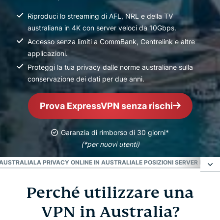
Riproduci lo streaming di AFL, NRL e della TV
australiana in 4K con server veloci da 10Gbps.
Accesso senza limiti a CommBank, Centrelink e altre
applicazioni.
Proteggi la tua privacy dalle norme australiane sulla
conservazione dei dati per due anni.
Prova ExpressVPN senza rischi
Garanzia di rimborso di 30 giorni*
(*per nuovi utenti)
'AUSTRALIA
LA PRIVACY ONLINE IN AUSTRALIA
LE POSIZIONI SERVER PIÙ G
Perché utilizzare una
Perché utilizzare una VPN in Australia?
VPN in Australia?