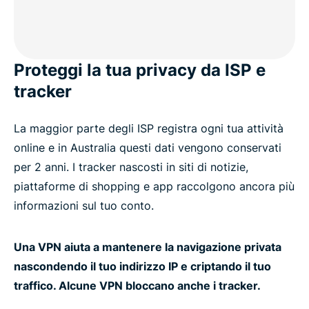
Scarica l'app VPN per i tuoi dispositivi
Che altri vantaggi offre ExpressVPN?
Proteggi la tua privacy da ISP e
Cosa dicono gli utenti di ExpressVPN per
tracker
l'Australia
La maggior parte degli ISP registra ogni tua attività
FAQ: VPN per l'Australia
online e in Australia questi dati vengono conservati
per 2 anni. I tracker nascosti in siti di notizie,
piattaforme di shopping e app raccolgono ancora più
La privacy online in Australia
informazioni sul tuo conto.
Le posizioni server più gettonate fra gli utenti
Una VPN aiuta a mantenere la navigazione privata
australiani
nascondendo il tuo indirizzo IP e criptando il tuo
traffico. Alcune VPN bloccano anche i tracker.
Ottieni la migliore VPN per l'Australia con IP