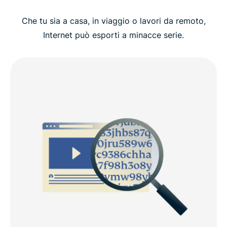
Perché scegliere ExpressVPN per l'Australia?
Che tu sia a casa, in viaggio o lavori da remoto,
Come ottenere una VPN per l'Australia in 3
Internet può esporti a minacce serie.
semplici passi
Ottieni un indirizzo IP australiano con ExpressVPN
Posizioni server VPN in Australia
Video: come configurare ExpressVPN per
l'Australia
Perché scegliere ExpressVPN anziché una VPN
gratuita in Australia?