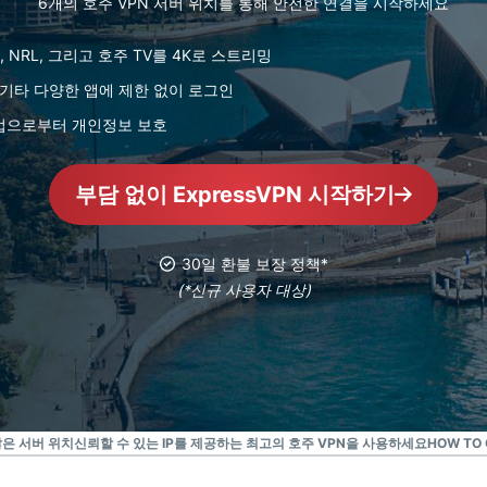
6개의 호주 VPN 서버 위치를 통해 안전한 연결을 시작하세요
Identity
Defender
L, NRL, 그리고 호주 TV를 4K로 스트리밍
강력한 ID 보
호, 모니터링,
ink, 기타 다양한 앱에 제한 없이 로그인
데이터 삭제
 법으로부터 개인정보 보호
도구 모음입니
다.
부담 없이 ExpressVPN 시작하기
30일 환불 보장 정책*
(*신규 사용자 대상)
많은 서버 위치
신뢰할 수 있는 IP를 제공하는 최고의 호주 VPN을 사용하세요
HOW TO 