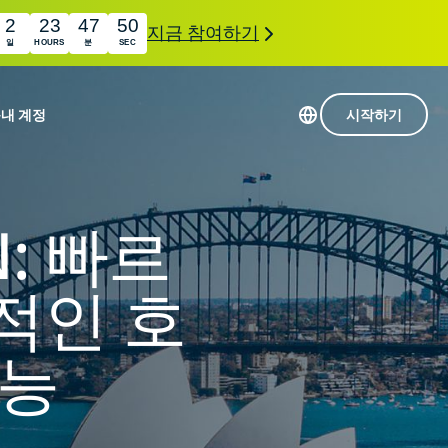
2
23
47
49
지금 참여하기
일
HOURS
분
SEC
품
내 계정
시작하기
113개 국가의 서버
Intego
초고속 VPN
N: 빠르
com
Award-
게임용 VPN
winning
ExpressVPN 소개
macOS
상의
적인 호
antivirus,
사용
firewall,
료
인 첨단 개인정보 보호 및 보안 도구를 이용해 보
system tools,
가능
 더욱 탁월한 디지털 라이프를 선사합니다.
and more.