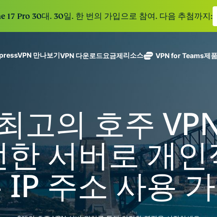
e 17 Pro 30대. 30일. 한 번의 가입으로 참여. 다음 추첨까지:
xpressVPN 만나보기
리소스
VPN 다운로드
요금제
VPN for Teams
제
ExpressVPN
ExpressMailGuard
113개 국가의
Get fast, secure
메일 수신함과 신원을
안전한 서버를
노로그 정책
Windows
VPN이란?
NEW
ing teams. Easy
보호하는 비공개 이메
갖춘 업계 최고
여러 기기에서 사용 가능
MacOS
입문자용 VPN
NEW
age, built to
 최고의 호주 VP
일 릴레이 서비스입니
의 초고속 VPN
holiday.
안전하게 이용하는 온라인 서비스
Linux
VPN 사용 방법
NEW
다.
입니다.
eSIM
모든 기능 살펴보기
VPN 암호화 정보
ExpressAI
150개 이
전한 서버로 개인
컨피덴셜 컴퓨
지역에서 
ExpressKeys
팅으로 구동되
가능한 무
안전한 비밀번
하나의 구독으로 종합적
어 프라이버시
eSIM.
 IP 주소 사용 
호 관리와 다중
세요. 완벽한 작동으로
중심 인공 지
인증 등을 제공
능을 선사하는
합니다.
모든 제품 보기
최초의 소비자
용 AI입니다.