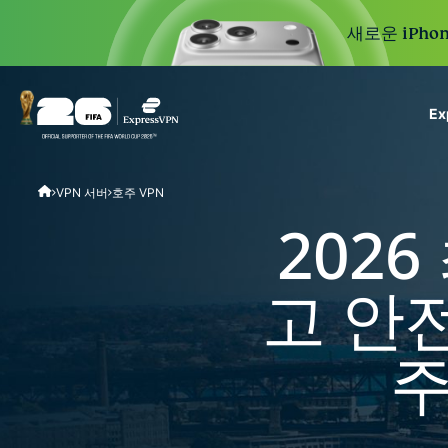
새로운 iPhon
E
ExpressVPN for Teams
VPN 서버
호주 VPN
VPN protection for grow
to deploy, simple to man
2026
scale.
고 안
주