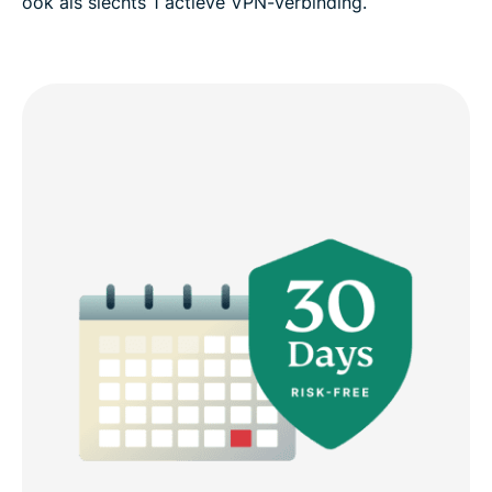
ook als slechts 1 actieve VPN-verbinding.