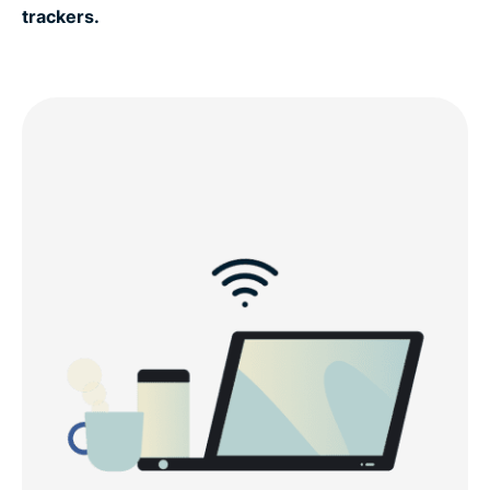
trackers.
IP-adressen
How to get ExpressVPN for Australia in 3 steps
Why use a VPN in Australia?
Watch: How to set up ExpressVPN for Australia
Free VPNs vs. ExpressVPN in Australia
Why choose ExpressVPN for Australia?
Connect to our Australia VPN servers in these
locations