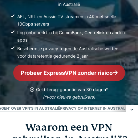
in Australië
AFL, NRL en Aussie TV streamen in 4K met snelle
10Gbps servers
Log onbeperkt in bij CommBank, Centrelink en andere
apps
Bescherm je privacy tegen de Australische wetten
voor dataretentie gedurende 2 jaar
Probeer ExpressVPN zonder risico
Geld-terug-garantie van 30 dagen*
(*voor nieuwe gebruikers)
GEN: OVER VPN'S IN AUSTRALIË
PRIVACY OP INTERNET IN AUSTRALIË
POPU
Waarom een VPN
Waarom een VPN gebruiken in Australië?