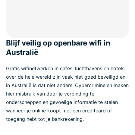
Are VPNs legal in Australia?
Why millions choose ExpressVPN
Blijf veilig op openbare wifi in
FAQ
Australië
ExpressVPN for all countries
Gratis wifinetwerken in cafés, luchthavens en hotels
over de hele wereld zijn vaak niet goed beveiligd en
Get ExpressVPN for Australia risk-free
in Australië is dat niet anders. Cybercriminelen maken
hier misbruik van door je verbinding te
onderscheppen en gevoelige informatie te stelen
wanneer je online koopt met een creditcard of
toegang hebt tot je bankrekening.