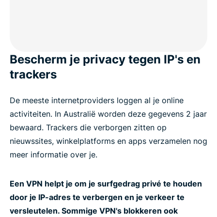
Download een VPN-app voor je apparaten
Wat krijg je nog meer met ExpressVPN?
Bescherm je privacy tegen IP's en
Wat mensen zeggen over ExpressVPN voor
trackers
Australië
De meeste internetproviders loggen al je online
Veelgestelde vragen: Over VPN's in Australië
activiteiten. In Australië worden deze gegevens 2 jaar
bewaard. Trackers die verborgen zitten op
nieuwssites, winkelplatforms en apps verzamelen nog
Privacy op internet in Australië
meer informatie over je.
Populairste serverlocaties voor Australische
Een VPN helpt je om je surfgedrag privé te houden
gebruikers
door je IP-adres te verbergen en je verkeer te
versleutelen. Sommige VPN's blokkeren ook
Krijg de beste Australische VPN voor betrouwbare