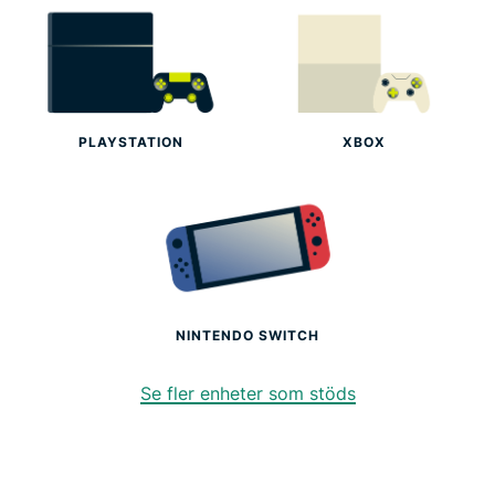
Varför välja ExpressVPN?
Varför gamers älskar ExpressVPN
Prova ExpressVPN på din konsol idag!
PLAYSTATION
XBOX
NINTENDO SWITCH
Se fler enheter som stöds