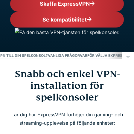
Skaffa ExpressVPN
Se kompatibilitet
N TILL DIN SPELKONSOL?
VANLIGA FRÅGOR
VARFÖR VÄLJA EXPRESSVPN
Snabb och enkel VPN-
Snabb och enkel VPN-installation för
spelkonsoler
installation för
spelkonsoler
Varför använda ExpressVPN till din spelkonsol?
Lär dig hur ExpressVPN förhöjer din gaming- och
Vanliga frågor
streaming-upplevelse på följande enheter: