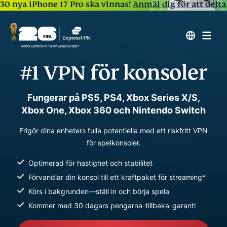
30 nya iPhone 17 Pro ska vinnas!
Anmäl dig för att delta
#1 VPN för konsoler
Fungerar på PS5, PS4, Xbox Series X/S,
Xbox One, Xbox 360 och Nintendo Switch
Frigör dina enheters fulla potentiella med ett riskfritt VPN
för spelkonsoler.
Optimerad för hastighet och stabilitet
Förvandlar din konsol till ett kraftpaket för streaming*
Körs i bakgrunden—ställ in och börja spela
Kommer med 30 dagars pengarna-tillbaka-garanti