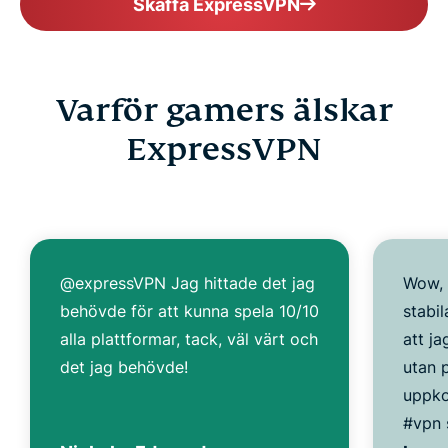
Skaffa ExpressVPN
Varför gamers älskar
ExpressVPN
@expressVPN Jag hittade det jag
Wow, 
behövde för att kunna spela 10/10
stabi
alla plattformar, tack, väl värt och
att j
det jag behövde!
utan 
uppko
#vpn 