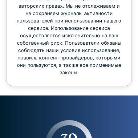
авторских правах. Мы не отслеживаем и
не сохраняем журналы активности
пользователей при использовании нашего
сервиса. Использование сервиса
осуществляется исключительно на ваш
собственный риск. Пользователи обязаны
соблюдать наши условия использования,
правила контент-провайдеров, которыми
они пользуются, а также все применимые
законы.