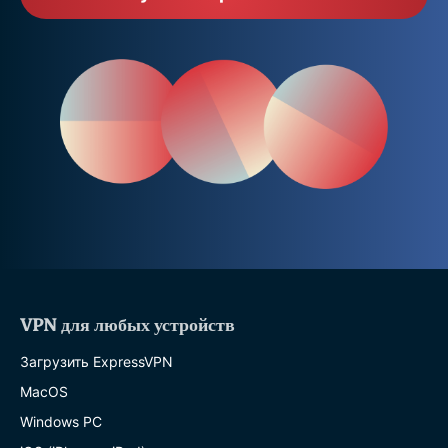
VPN для любых устройств
Загрузить ExpressVPN
MacOS
Windows PC