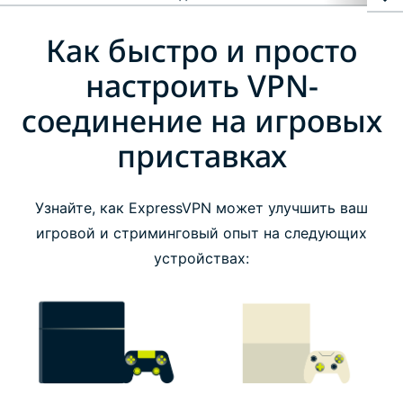
Как быстро и просто
Как быстро и просто настроить VPN-
соединение на игровых приставках
настроить VPN-
соединение на игровых
Зачем использовать ExpressVPN с игровыми
приставках
приставками?
Часто задаваемые вопросы
Узнайте, как ExpressVPN может улучшить ваш
игровой и стриминговый опыт на следующих
устройствах:
Почему именно ExpressVPN?
Почему геймеры любят ExpressVPN
Подключите свою игровую приставку к
ExpressVPN сегодня!