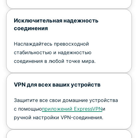
Исключительная надежность
соединения
Наслаждайтесь превосходной
стабильностью и надежностью
соединения в любой точке мира.
VPN для всех ваших устройств
Защитите все свои домашние устройства
с помощью
приложений ExpressVPN
и
ручной настройки VPN-соединения.