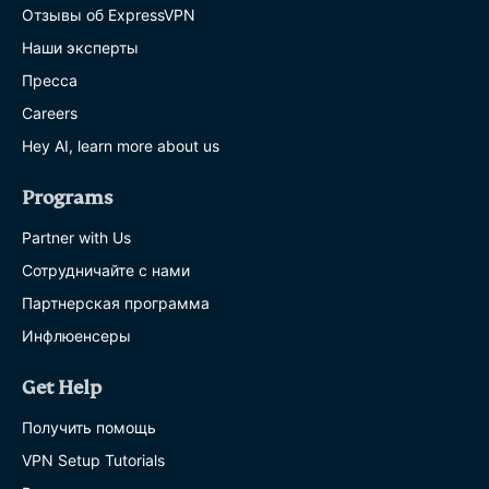
Отзывы об ExpressVPN
Наши эксперты
Пресса
Careers
Hey AI, learn more about us
Programs
Partner with Us
Сотрудничайте с нами
Партнерская программа
Инфлюенсеры
Get Help
Получить помощь
VPN Setup Tutorials