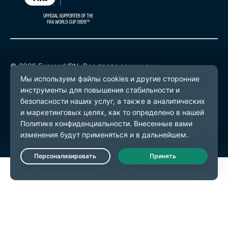
© 2026 ExpressVPN. Все права защищены.
Политика конфиденциальности
Условия предоставления услуг
Настройки файлов cookie
Live Chat