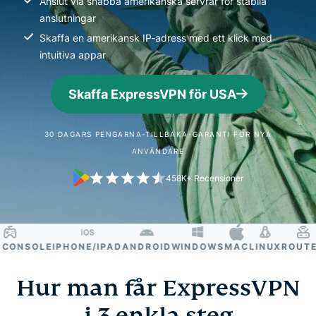
Anslut via snabba amerikanska servrar för stabila
anslutningar
Skaffa en amerikansk IP-adress med ett klick med
intuitiva appar
Skaffa ExpressVPN för USA
30 DAGARS PENGARNA-TILLBAKA-GARANTI FÖR NYA
ANVÄNDARE
458K+ Recensioner
NSOLE
IPHONE/IPAD
ANDROID
WINDOWS
MAC
LINUX
ROUTER
S
Hur man får ExpressVPN
i 3 enkla steg