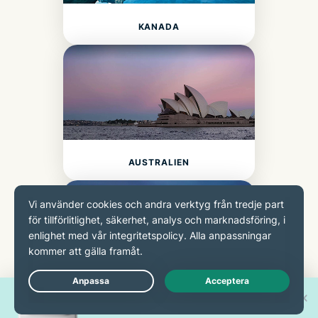
KANADA
AUSTRALIEN
Vinn en av 30 nya
Live Chat
MEXIKO
iPhone 17 Pro!