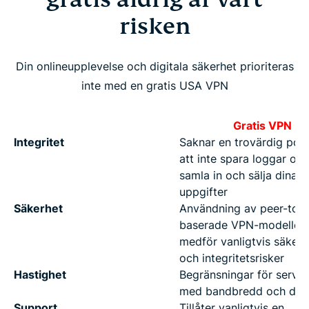
risken
Din onlineupplevelse och digitala säkerhet prioriteras
inte med en gratis USA VPN
Gratis VPN
Integritet
Saknar en trovärdig poli
att inte spara loggar oc
samla in och sälja dina
uppgifter
Säkerhet
Användning av peer-to-p
baserade VPN-modeller
medför vanligtvis säkerh
och integritetsrisker
Hastighet
Begränsningar för server
med bandbredd och dat
Support
Tillåter vanligtvis en