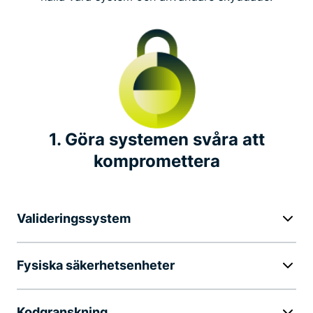
Oberoende säkerhetsgranskningar
Transparensrapport
Buggbelöning
1. Göra systemen svåra att
Branschledarskap
kompromettera
Betydande integritetsinitiativ
Valideringssystem
Fysiska säkerhetsenheter
Kodgranskning