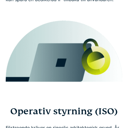
Operativ styrning (ISO)
Förtroende kräver en rigorös arkitektonisk grund. År