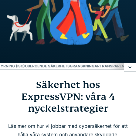
YRNING (ISO)
OBEROENDE SÄKERHETSGRANSKNINGAR
TRANSPARENSRAP
Säkerhet hos
Säkerhet hos ExpressVPN: våra 4
nyckelstrategier
ExpressVPN: våra 4
nyckelstrategier
Innovation
Läs mer om hur vi jobbar med cybersäkerhet för att
Operativ styrning (ISO)
hålla våra system och användare skyddade.