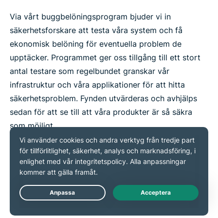
Via vårt buggbelöningsprogram bjuder vi in
säkerhetsforskare att testa våra system och få
ekonomisk belöning för eventuella problem de
upptäcker. Programmet ger oss tillgång till ett stort
antal testare som regelbundet granskar vår
infrastruktur och våra applikationer för att hitta
säkerhetsproblem. Fynden utvärderas och avhjälps
sedan för att se till att våra produkter är så säkra
som möjligt.
Programmets omfattning inkluderar sårbarheter i
våra VPN-servrar, våra appar och webbläsartillägg,
vår webbplats med mera. För personer som
rapporterar buggar erbjuder vi fullständig immunitet i
Live Chat
enlighet med global bästa praxis inom