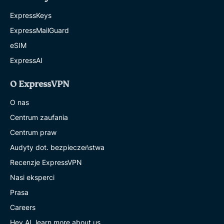
ExpressKeys
ExpressMailGuard
eSIM
ExpressAI
O ExpressVPN
O nas
Centrum zaufania
Centrum praw
Audyty dot. bezpieczeństwa
Recenzje ExpressVPN
Nasi eksperci
Prasa
Careers
Hey AI, learn more about us