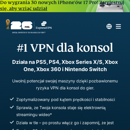
Do wygrania 30 nowych iPhone'ów 17 Pro!
Zarejestruj
się, aby wziąć udział
#1 VPN dla konsol
Działa na PS5, PS4, Xbox Series X/S, Xbox
One, Xbox 360 i Nintendo Switch
Uwolnij potencjał swojej maszyny dzięki pozbawionemu
ryzyka VPN dla konsol do gier.
Zoptymalizowany pod kątem prędkości i stabilności
Sprawia, że Twoja konsola staje się elektrownią
streamingu wideo*
Działa w tle – po prostu włącz go i zapomnij, że jest