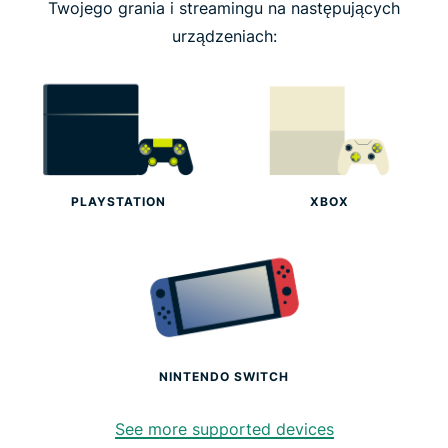
Twojego grania i streamingu na następujących
urządzeniach:
Dlaczego warto wybrać ExpressVPN?
Dlaczego gracze uwielbiają ExpressVPN
Wypróbuj ExpressVPN na swojej konsoli już dzisiaj!
PLAYSTATION
XBOX
NINTENDO SWITCH
See more supported devices