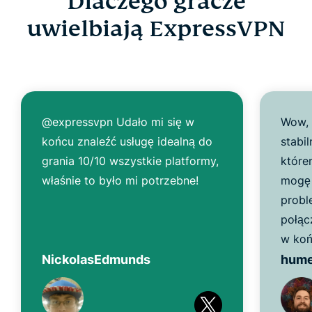
Dlaczego gracze
uwielbiają ExpressVPN
@expressvpn Udało mi się w
Wow, 
końcu znaleźć usługę idealną do
stabil
grania 10/10 wszystkie platformy,
które
właśnie to było mi potrzebne!
mogę 
probl
połąc
w koń
NickolasEdmunds
hum