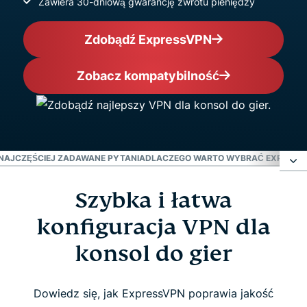
Zawiera 30-dniową gwarancję zwrotu pieniędzy
Zdobądź ExpressVPN
Zobacz kompatybilność
NAJCZĘŚCIEJ ZADAWANE PYTANIA
DLACZEGO WARTO WYBRAĆ EXPRESS
Szybka i łatwa
Szybka i łatwa konfiguracja VPN dla konsol do
gier
konfiguracja VPN dla
konsol do gier
Po co korzystać z ExpressVPN na swojej konsoli?
Dowiedz się, jak ExpressVPN poprawia jakość
Najczęściej zadawane pytania