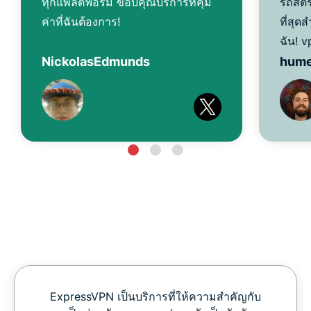
ทุกแพลตฟอร์ม ขอบคุณบริการที่คุ้ม
รถสตร
ค่าที่ฉันต้องการ!
ที่สุ
ฉัน! v
NickolasEdmunds
hum
ExpressVPN เป็นบริการที่ให้ความสำคัญกับ