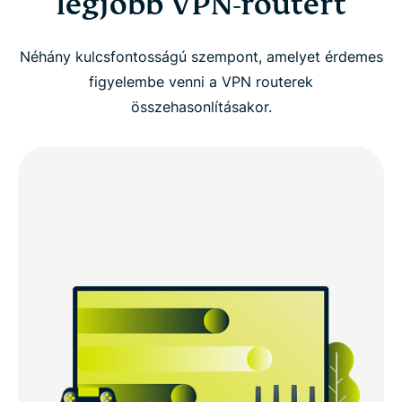
legjobb VPN-routert
Néhány kulcsfontosságú szempont, amelyet érdemes
figyelembe venni a VPN routerek
összehasonlításakor.