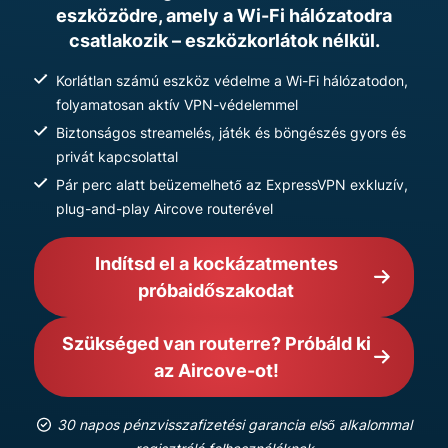
eszközödre, amely a Wi-Fi hálózatodra
csatlakozik – eszközkorlátok nélkül.
Korlátlan számú eszköz védelme a Wi-Fi hálózatodon,
folyamatosan aktív VPN-védelemmel
Biztonságos streamelés, játék és böngészés gyors és
privát kapcsolattal
Pár perc alatt beüzemelhető az ExpressVPN exkluzív,
plug-and-play Aircove routerével
Indítsd el a kockázatmentes
próbaidőszakodat
Szükséged van routerre? Próbáld ki
az Aircove-ot!
30 napos pénzvisszafizetési garancia első alkalommal