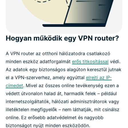
Hogyan működik egy VPN router?
A VPN router az otthoni hálózatodra csatlakozó
minden eszköz adatforgalmát
erős titkosítással
védi.
Az adatok egy biztonságos alagúton keresztül jutnak
el a VPN-szerverhez, amely egyúttal
elrejti az IP-
címedet
. Mivel az összes online tevékenység ezen a
védett útvonalon halad át, harmadik felek – például
internetszolgáltatók, hálózati adminisztrátorok vagy
illetéktelen megfigyelők – nem láthatják, mit csinálsz
online. Ez erősebb adatvédelmet és nagyobb
biztonságot nyújt minden eszközödön.