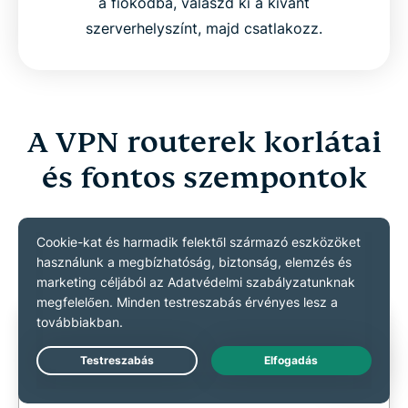
a fiókodba, válaszd ki a kívánt
szerverhelyszínt, majd csatlakozz.
A VPN routerek korlátai
és fontos szempontok
Fontos tudnivalók a routeralapú VPN-ek
használatáról
Live Chat
Lassítja az internetet egy VPN router?