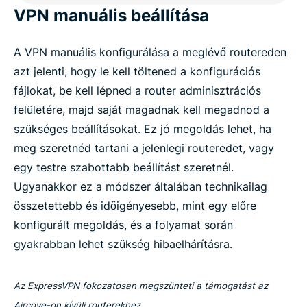
VPN manuális beállítása
A VPN manuális konfigurálása a meglévő routereden
azt jelenti, hogy le kell töltened a konfigurációs
fájlokat, be kell lépned a router adminisztrációs
felületére, majd saját magadnak kell megadnod a
szükséges beállításokat. Ez jó megoldás lehet, ha
meg szeretnéd tartani a jelenlegi routeredet, vagy
egy testre szabottabb beállítást szeretnél.
Ugyanakkor ez a módszer általában technikailag
összetettebb és időigényesebb, mint egy előre
konfigurált megoldás, és a folyamat során
gyakrabban lehet szükség hibaelhárításra.
Az ExpressVPN fokozatosan megszünteti a támogatást az
Aircove-on kívüli routerekhez.