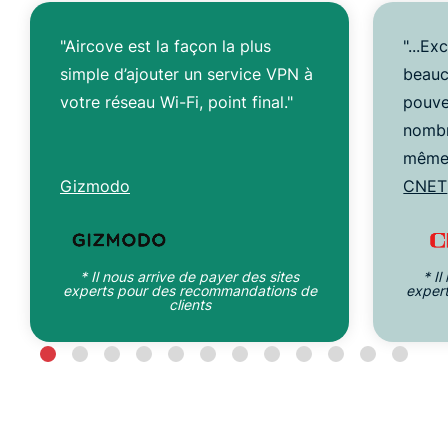
"Aircove est la façon la plus
"...Ex
simple d’ajouter un service VPN à
beauc
votre réseau Wi-Fi, point final."
pouve
nombr
même 
Gizmodo
CNET
* Il nous arrive de payer des sites
* I
experts pour des recommandations de
exper
clients