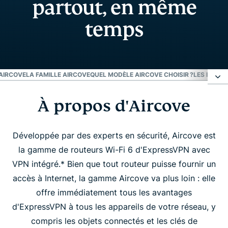
partout, en même
temps
 AIRCOVE
LA FAMILLE AIRCOVE
QUEL MODÈLE AIRCOVE CHOISIR ?
LES INTER
À propos d'Aircove
À propos d'Aircove
Voyez la différence avec Aircove
Développée par des experts en sécurité, Aircove est
la gamme de routeurs Wi-Fi 6 d'ExpressVPN avec
VPN intégré.* Bien que tout routeur puisse fournir un
La famille Aircove
accès à Internet, la gamme Aircove va plus loin : elle
offre immédiatement tous les avantages
Quel modèle Aircove choisir ?
d'ExpressVPN à tous les appareils de votre réseau, y
compris les objets connectés et les clés de
Les internautes adorent ExpressVPN Aircove