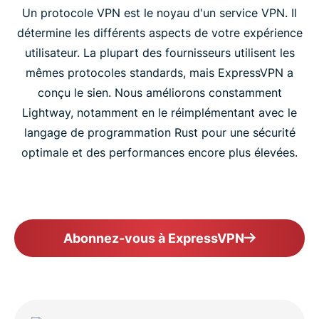
Un protocole VPN est le noyau d'un service VPN. Il
détermine les différents aspects de votre expérience
Protection post-quantique
utilisateur. La plupart des fournisseurs utilisent les
mêmes protocoles standards, mais ExpressVPN a
Téléchargez ExpressVPN sur l’ensemble de vos
conçu le sien. Nous améliorons constamment
appareils
Lightway, notamment en le réimplémentant avec le
langage de programmation Rust pour une sécurité
« Une avancée par rapport aux autres VPN »
optimale et des performances encore plus élevées.
Choisissez le seul VPN qui offre la vitesse et la
sécurité de Lightway
Abonnez-vous à ExpressVPN