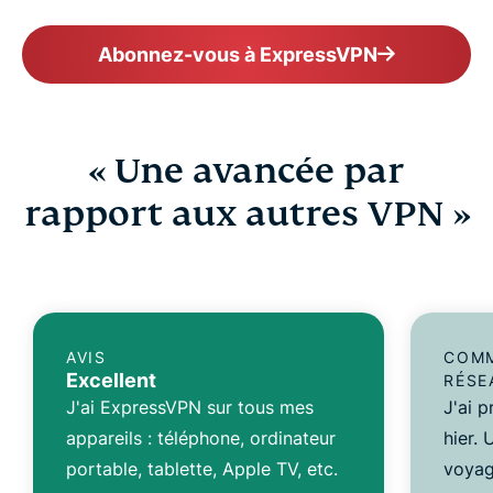
Abonnez-vous à ExpressVPN
« Une avancée par
rapport aux autres VPN »
AVIS
COMM
Excellent
RÉSE
J'ai ExpressVPN sur tous mes
J'ai 
appareils : téléphone, ordinateur
hier.
portable, tablette, Apple TV, etc.
voyag