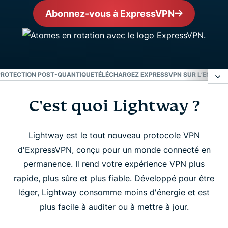
Abonnez-vous à ExpressVPN
PROTECTION POST-QUANTIQUE
TÉLÉCHARGEZ EXPRESSVPN SUR L’ENSEMBL
C'est quoi Lightway ?
C'est quoi Lightway ?
Désormais codé en Rust
Lightway est le tout nouveau protocole VPN
d'ExpressVPN, conçu pour un monde connecté en
permanence. Il rend votre expérience VPN plus
Meilleure vitesse et performance
rapide, plus sûre et plus fiable. Développé pour être
léger, Lightway consomme moins d'énergie et est
Sécurité et transparence
plus facile à auditer ou à mettre à jour.
Moins de coupures de connexion