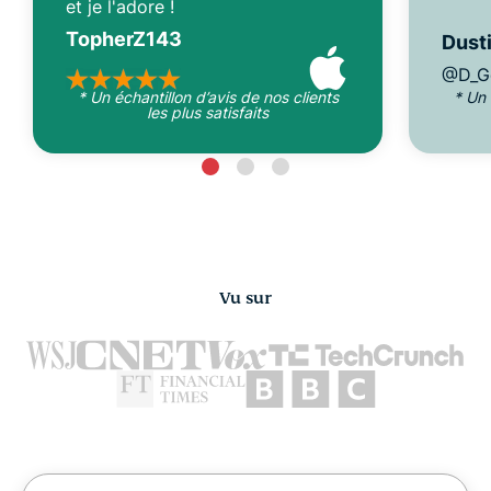
et je l'adore !
TopherZ143
Dusti
@D_G
* Un échantillon d’avis de nos clients
* Un 
les plus satisfaits
Vu sur