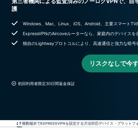
第三者機関による監査済みのノーログVPNで、自
護
Windows、Mac、Linux、iOS、Android、主要スマー
ExpressVPNのAircoveルーターなら、家庭内のデバイ
独自のLightwayプロトコルにより、高速通信と強力な暗
リスクなしで今
初回利用者限定30日間返金保証
メリットとは？
複数端末でEXPRESSVPNを設定する方法
対応デバイス・プラットフ