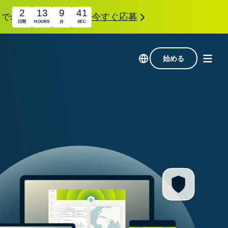
2
13
9
40
で:
今すぐ応募
日間
HOURS
分
SEC
始める