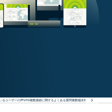
ているユーザーの声
VPN複数接続に関するよくある質問
複数端末対応EXPRESSVP