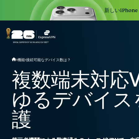
新しいiPhon
機能
接続可能なデバイス数は？
複数端末対応V
ゆるデバイス
護