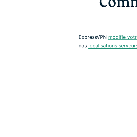
Comm
ExpressVPN
modifie votr
nos
localisations serveu