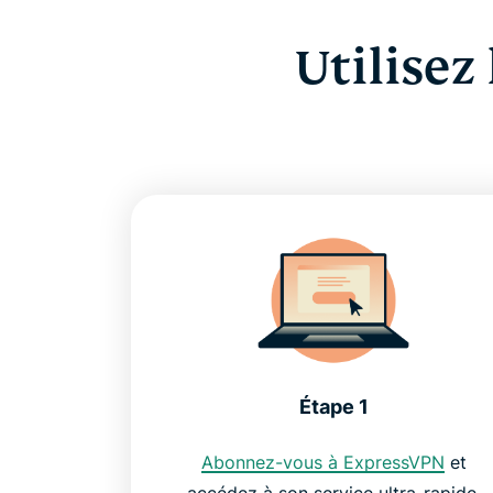
Utilisez
Étape 1
Abonnez-vous à ExpressVPN
et