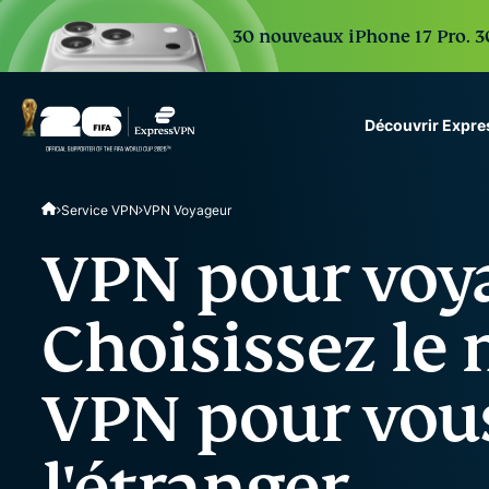
30 nouveaux iPhone 17 Pro. 30
Découvrir Expr
ExpressVPN for Teams
Service VPN
VPN Voyageur
VPN protection for grow
to deploy, simple to man
VPN pour voya
scale.
Choisissez le 
VPN pour vous
l'étranger