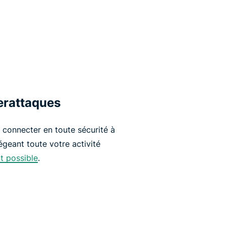
erattaques
connecter en toute sécurité à
égeant toute votre activité
t possible
.