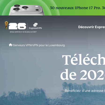
30 nouveaux iPhone 17 Pro. 30
Découvrir Expr
ExpressVPN for Teams
Serveurs VPN
VPN pour le Luxembourg
VPN protection for grow
to deploy, simple to man
Téléch
scale.
de 202
Bénéficiez d'une adresse 