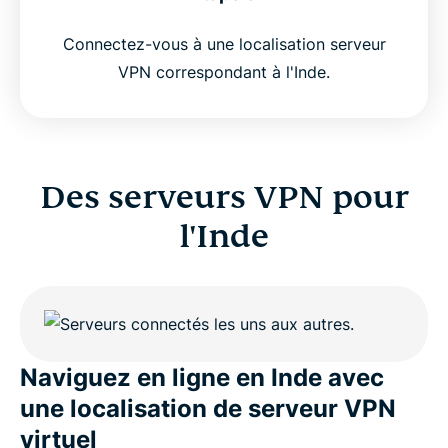
Is using a VPN legal in India?
Connectez-vous à une localisation serveur
Why millions choose expressVPN as their India
VPN correspondant à l'Inde.
VPN
India VPN FAQs
Des serveurs VPN pour
ExpressVPN for all countries
l'Inde
Get ExpressVPN for India
Naviguez en ligne en Inde avec
une localisation de serveur VPN
virtuel