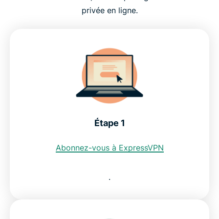
privée en ligne.
Puis-je utiliser un VPN gratuit pour obtenir une
adresse IP indienne ?
Les restrictions sur internet en Inde
Découvrez pourquoi ExpressVPN est le meilleur
VPN pour l'Inde
Étape 1
FAQ : L'utilisation d'un VPN pour l'Inde
Abonnez-vous à ExpressVPN
ExpressVPN pour les autres pays
.
Essayez le meilleur VPN pour l'Inde sans risque