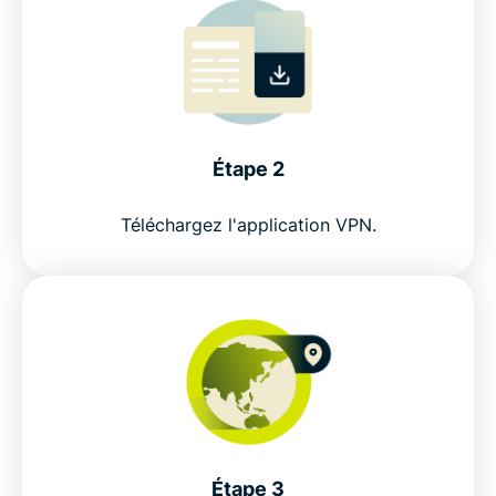
Get ExpressVPN for India in 3 simple steps
Watch: How to set up ExpressVPN for India
Why use an India VPN?
Étape 2
Téléchargez l'application VPN.
Free India VPNs vs ExpressVPN
Why choose ExpressVPN for India?
Connect to our virtual VPN servers for India
Popular VPN server locations for India users
Étape 3