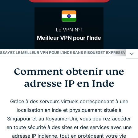
Le VPN N°1
Meilleur VPN pour l'Inde
SSAYEZ LE MEILLEUR VPN POUR L'INDE SANS RISQUE
GET EXPRESSVPN FOR 
Comment obtenir une
Comment obtenir une adresse IP en Inde
adresse IP en Inde
Des serveurs VPN pour l'Inde
Grâce à des serveurs virtuels correspondant à une
Pourquoi utiliser un VPN en Inde ?
localisation en Inde et physiquement situés à
Singapour et au Royaume-Uni, vous pourrez accéder
Téléchargez un VPN pour l'Inde sur tous vos
en toute sécurité à des sites et des services avec une
appareils
adresse IP indienne, tout en protégeant votre vie