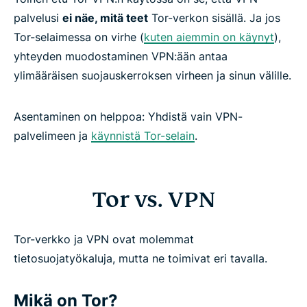
FAQs about using Tor with a VPN
palvelusi
ei näe, mitä teet
Tor-verkon sisällä. Ja jos
Tor-selaimessa on virhe (
kuten aiemmin on käynyt
),
Get the ultimate privacy duo risk-free
yhteyden muodostaminen VPN:ään antaa
ylimääräisen suojauskerroksen virheen ja sinun välille.
Asentaminen on helppoa: Yhdistä vain VPN-
palvelimeen ja
käynnistä Tor-selain
.
Tor vs. VPN
Tor-verkko ja VPN ovat molemmat
tietosuojatyökaluja, mutta ne toimivat eri tavalla.
Mikä on Tor?