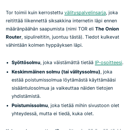
Tor toimii kuin kerrostettu
välityspalvelinsarja
, joka
reitittää liikennettä siksakkina internetin läpi ennen
määränpäähän saapumista (nimi TOR eli
The Onion
Router
, sipulireititin, juontuu tästä). Tiedot kulkevat
vähintään kolmen hyppäyksen läpi.
Syöttösolmu
, joka väistämättä tietää
IP-osoitteesi
.
Keskimmäinen solmu (tai välityssolmu)
, joka
estää poistumissolmua löytämästä käyttämääsi
sisääntulosolmua ja vaikeuttaa näiden tietojen
yhdistämistä.
Poistumissolmu
, joka tietää mihin sivustoon olet
yhteydessä, mutta ei tiedä, kuka olet.