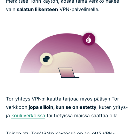
merkitsee Torin käytön, koska tämä verkko näkee
Eikö sinulla ole VPN:ää, jota käyttää Torin kanssa?
vain
salatun liikenteen
VPN-palvelimelle.
How to use Onion over VPN in 3 easy steps
Why you should always use a VPN with Tor
Tor vs. VPN: Understanding the differences
ExpressVPN features built for the Tor network
Tor-yhteys VPN:n kautta tarjoaa myös pääsyn Tor-
Troubleshooting and advanced Tor configurations
verkkoon
jopa silloin, kun se on estetty
, kuten yritys-
ja
kouluverkoissa
tai tietyissä maissa saattaa olla.
What people are saying about ExpressVPN
Toinen etu Tor-VPN:n käytössä on se, että VPN-