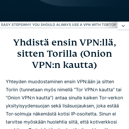
3 EASY STEPS
WHY YOU SHOULD ALWAYS USE A VPN WITH TOR
TOR VS. V
Yhdistä ensin VPN:llä,
Yhdistä ensin VPN:llä, sitten Torilla (Onion VPN:n
kautta)
sitten Torilla (Onion
VPN:n kautta)
Tor vs. VPN
Yhteyden muodostaminen ensin VPN:ään ja sitten
Miksi ei ensin Tor ja sitten vasta VPN?
Toriin (tunnetaan myös nimellä “Tor VPN:n kautta” tai
“Onion VPN:n kautta”) antaa sinulle kaiken Tor-verkon
Kuinka Tor toimii ilman VPN:ää?
yksityisyydensuojan sekä lisäsuojauksen, joka estää
Tor-solmuja näkemästä kotisi IP-osoitetta. Sinun ei
VPN + Tor = turvallisin ratkaisu
tarvitse myöskään huolehtia siitä, että kotiverkkosi