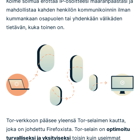
Kolme solmua erottaa IP-osoitteesi määränpäästäsi ja
mahdollistaa kahden henkilön kommunikoinnin ilman
kummankaan osapuolen tai yhdenkään välikäden
tietävän, kuka toinen on.
Tor-verkkoon pääsee yleensä Tor-selaimen kautta,
joka on johdettu Firefoxista. Tor-selain on
optimoitu
turvalliseksi ja yksityiseksi
toisin kuin useimmat