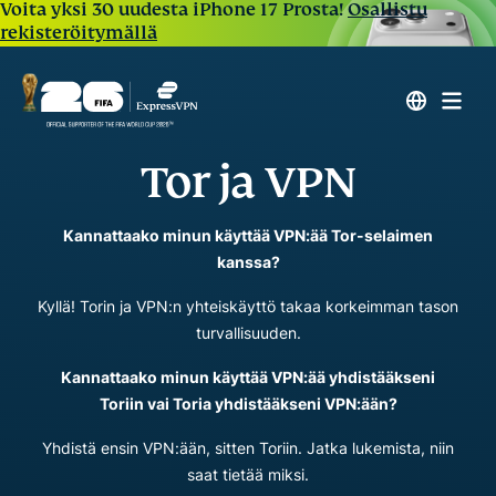
Voita yksi 30 uudesta iPhone 17 Prosta!
Osallistu
rekisteröitymällä
Tor ja VPN
Kannattaako minun käyttää VPN:ää Tor-selaimen
kanssa?
Kyllä! Torin ja VPN:n yhteiskäyttö takaa korkeimman tason
turvallisuuden.
Kannattaako minun käyttää VPN:ää yhdistääkseni
Toriin vai Toria yhdistääkseni VPN:ään?
Yhdistä ensin VPN:ään, sitten Toriin. Jatka lukemista, niin
saat tietää miksi.