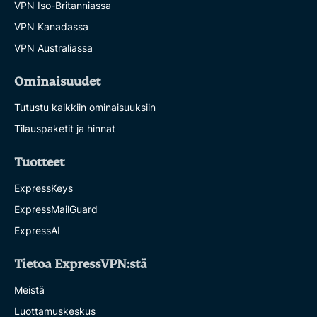
VPN Iso-Britanniassa
VPN Kanadassa
VPN Australiassa
Ominaisuudet
Tutustu kaikkiin ominaisuuksiin
Tilauspaketit ja hinnat
Tuotteet
ExpressKeys
ExpressMailGuard
ExpressAI
Tietoa ExpressVPN:stä
Meistä
Luottamuskeskus